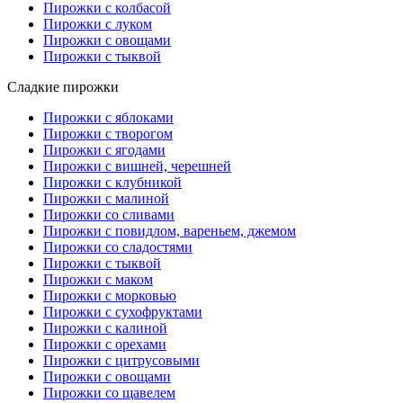
Пирожки с колбасой
Пирожки с луком
Пирожки с овощами
Пирожки с тыквой
Сладкие пирожки
Пирожки с яблоками
Пирожки с творогом
Пирожки с ягодами
Пирожки с вишней, черешней
Пирожки с клубникой
Пирожки с малиной
Пирожки со сливами
Пирожки с повидлом, вареньем, джемом
Пирожки со сладостями
Пирожки с тыквой
Пирожки с маком
Пирожки с морковью
Пирожки с сухофруктами
Пирожки с калиной
Пирожки с орехами
Пирожки с цитрусовыми
Пирожки с овощами
Пирожки со щавелем