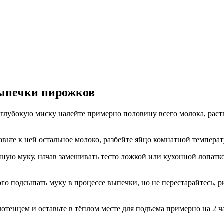
выпечки пирожков
В глубокую миску налейте примерно половину всего молока, раст
вьте к ней остальное молоко, разбейте яйцо комнатной температ
ую муку, начав замешивать тесто ложкой или кухонной лопаткой
го подсыпать муку в процессе выпечки, но не перестарайтесь, ри
отенцем и оставьте в тёплом месте для подъема примерно на 2 ча