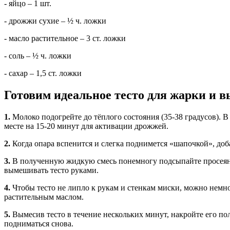
- яйцо – 1 шт.
- дрожжи сухие – ½ ч. ложки
- масло растительное – 3 ст. ложки
- соль – ½ ч. ложки
- сахар – 1,5 ст. ложки
Готовим идеальное тесто для жарки и 
1.
Молоко подогрейте до тёплого состояния (35-38 градусов). 
месте на 15-20 минут для активации дрожжей.
2.
Когда опара вспенится и слегка поднимется «шапочкой», доба
3.
В полученную жидкую смесь понемногу подсыпайте просеянн
вымешивать тесто руками.
4.
Чтобы тесто не липло к рукам и стенкам миски, можно немно
растительным маслом.
5.
Вымесив тесто в течение нескольких минут, накройте его пол
подниматься снова.