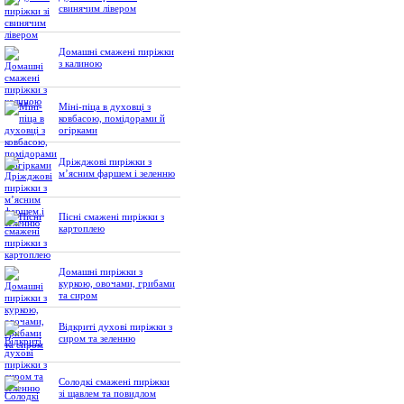
свинячим лівером
Домашні смажені пиріжки
з калиною
Міні-піца в духовці з
ковбасою, помідорами й
огірками
Дріжджові пиріжки з
м’ясним фаршем і зеленню
Пісні смажені пиріжки з
картоплею
Домашні пиріжки з
куркою, овочами, грибами
та сиром
Відкриті духові пиріжки з
сиром та зеленню
Солодкі смажені пиріжки
зі щавлем та повидлом