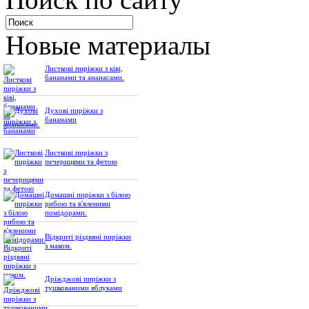
Новые материалы
Листкові пиріжки з ківі,
бананами та ананасами.
Духові пиріжки з
бананами
Листкові пиріжки з
печерицями та фетою
Домашні пиріжки з білою
рибою та в'яленими
помідорами.
Відкриті різдвяні пиріжки
з маком.
Дріжджові пиріжки з
тушкованими яблуками