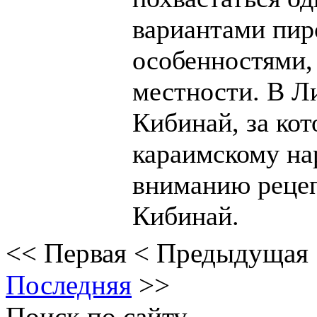
вариантами пир
особенностями,
местности. В Л
Кибинай, за ко
караимскому на
вниманию рецеп
Кибинай.
<<
Первая
<
Предыдущая
Последняя
>>
Поиск по сайту