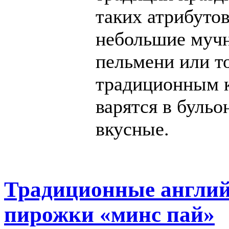
таких атрибуто
небольшие мучн
пельмени или т
традиционным 
варятся в бульо
вкусные.
Традиционные англий
пирожки «минс пай»