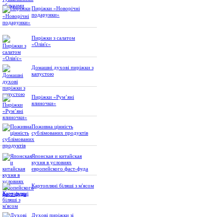
Пиріжки «Новорічні
подарунки»
Пиріжки з салатом
«Олів'є»
Домашні духові пиріжки з
капустою
Пиріжки «Рум’яні
ялиночки»
Поживна цінність
сублімованих продуктів
Японская и китайская
кухня в условиях
европейского фаст-фуда
Картопляні біляші з м'ясом
Духові пиріжки зі