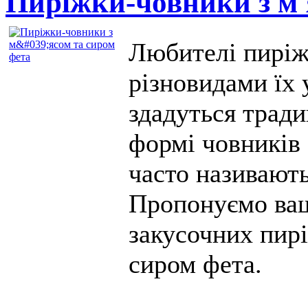
Пиріжки-човники з м'
Любителі пиріжк
різновидами їх 
здадуться тради
формі човників 
часто називают
Пропонуємо ваш
закусочних пирі
сиром фета.