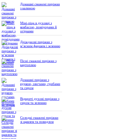
Домашні смажені пиріжки
з калиною
Міні-піца в духовці з
ковбасою, помідорами й
огірками
Дріжджові пиріжки з
м’ясним фаршем і зеленню
Пісні смажені пиріжки з
картоплею
Домашні пиріжки з
куркою, овочами, грибами
та сиром
Відкриті духові пиріжки з
сиром та зеленню
Солодкі смажені пиріжки
зі щавлем та повидлом