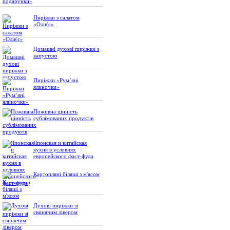
Пиріжки з салатом
«Олів'є»
Домашні духові пиріжки з
капустою
Пиріжки «Рум’яні
ялиночки»
Поживна цінність
сублімованих продуктів
Японская и китайская
кухня в условиях
европейского фаст-фуда
Картопляні біляші з м'ясом
Духові пиріжки зі
свинячим лівером