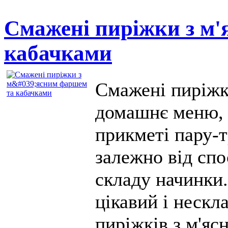
Смажені пиріжки з м
кабачками
Смажені пиріжк
домашнє меню, 
прикметі пару-т
залежно від спо
складу начинки
цікавий і неск
пиріжків з м'яс