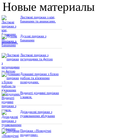
Новые материалы
Листкові пиріжки з ківі,
бананами та ананасами.
Духові пиріжки з
бананами
Листкові пиріжки з
печерицями та фетою
Домашні пиріжки з білою
рибою та в'яленими
помідорами.
Відкриті різдвяні пиріжки
з маком.
Дріжджові пиріжки з
тушкованими яблуками
Пиріжки «Новорічні
подарунки»