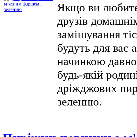
Якщо ви любите
друзів домашнім
замішування тіс
будуть для вас 
начинкою давно
будь-якій родин
дріжджових пир
зеленню.