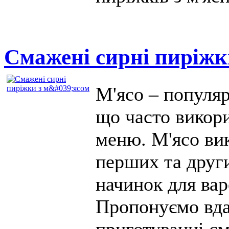
Смажені сирні пиріжк
М'ясо – популяр
що часто викор
меню. М'ясо вик
перших та други
начинок для вар
Пропонуємо вда