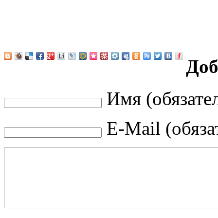
Доб
Имя (обязате
E-Mail (обяза