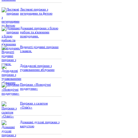
Листкові пиріжки з
печерицями та фетою
Домашні пиріжки з білою
рибою та в'яленими
помідорами.
Відкриті різдвяні пиріжки
з маком.
Дріжджові пиріжки з
тушкованими яблуками
Пиріжки «Новорічні
подарунки»
Пиріжки з салатом
«Олів'є»
Домашні духові пиріжки з
капустою