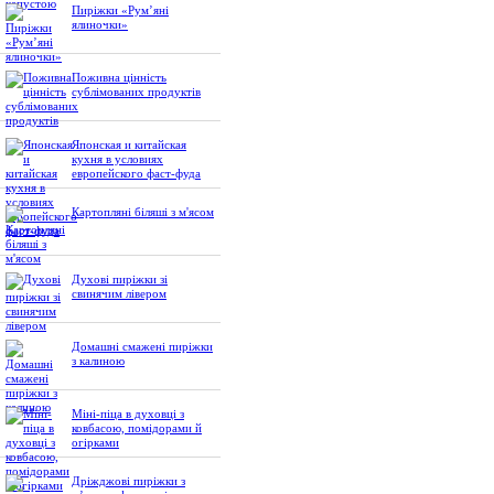
Пиріжки «Рум’яні
ялиночки»
Поживна цінність
сублімованих продуктів
Японская и китайская
кухня в условиях
европейского фаст-фуда
Картопляні біляші з м'ясом
Духові пиріжки зі
свинячим лівером
Домашні смажені пиріжки
з калиною
Міні-піца в духовці з
ковбасою, помідорами й
огірками
Дріжджові пиріжки з