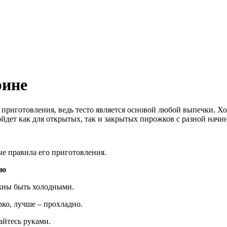
рине
их приготовления, ведь тесто является основой любой выпечки. 
йдет как для открытых, так и закрытых пирожков с разной начи
ые правила его приготовления.
ию
лжны быть холодными.
рко, лучше – прохладно.
айтесь руками.