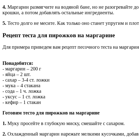
4.
Маргарин размягчите на водяной бане, но не разогревайте до
крошки, а потом добавлять остальные ингредиенты.
5.
Тесто долго не месите. Как только оно станет упругим и пл
Рецепт теста для пирожков на маргарине
Для примера приведем вам рецепт песочного теста на маргарин
Понадобится:
- маргарин – 200 г
- яйца – 2 шт.
- сахар – 3-4 ст. ложки
- мука – 4 стакана
- сода – 1 ч. ложка
- уксус – 1 ст. ложка
- кефир – 1 стакан
Готовим тесто для пирожков на маргарине
1.
Муку просейте в глубокую миску, смешайте с сахаром.
2.
Охлажденный маргарин нарежьте мелкими кусочками, добавь