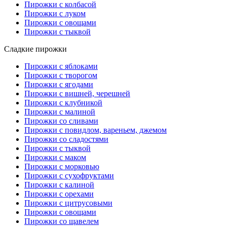
Пирожки с колбасой
Пирожки с луком
Пирожки с овощами
Пирожки с тыквой
Сладкие пирожки
Пирожки с яблоками
Пирожки с творогом
Пирожки с ягодами
Пирожки с вишней, черешней
Пирожки с клубникой
Пирожки с малиной
Пирожки со сливами
Пирожки с повидлом, вареньем, джемом
Пирожки со сладостями
Пирожки с тыквой
Пирожки с маком
Пирожки с морковью
Пирожки с сухофруктами
Пирожки с калиной
Пирожки с орехами
Пирожки с цитрусовыми
Пирожки с овощами
Пирожки со щавелем