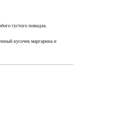
бого густого повидла.
денный кусочек маргарина и