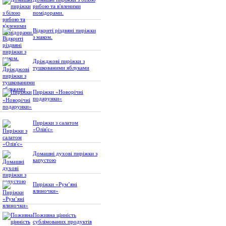
рибою та в'яленими
помідорами.
Відкриті різдвяні пиріжки
з маком.
Дріжджові пиріжки з
тушкованими яблуками
Пиріжки «Новорічні
подарунки»
Пиріжки з салатом
«Олів'є»
Домашні духові пиріжки з
капустою
Пиріжки «Рум’яні
ялиночки»
Поживна цінність
сублімованих продуктів