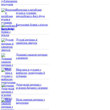
Японская и китайская
кухня в условиях
европейского фаст-фуда
Картопляні біляші з м'ясом
Духові пиріжки зі
свинячим лівером
Домашні смажені пиріжки
з калиною
Міні-піца в духовці з
ковбасою, помідорами й
огірками
Дріжджові пиріжки з
м’ясним фаршем і зеленню
Пісні смажені пиріжки з
картоплею