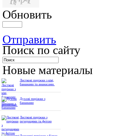
Обновить
Отправить
Поиск по сайту
Новые материалы
Листкові пиріжки з ківі,
бананами та ананасами.
Духові пиріжки з
бананами
Листкові пиріжки з
печерицями та фетою
Домашні пиріжки з білою