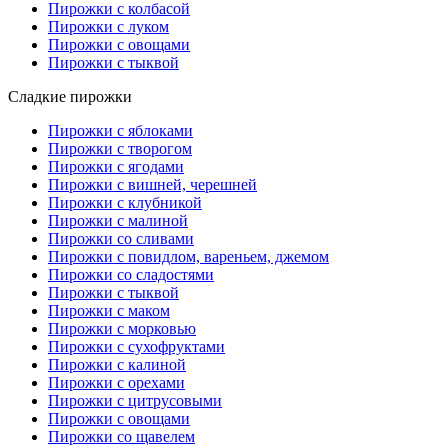
Пирожки с колбасой
Пирожки с луком
Пирожки с овощами
Пирожки с тыквой
Сладкие пирожки
Пирожки с яблоками
Пирожки с творогом
Пирожки с ягодами
Пирожки с вишней, черешней
Пирожки с клубникой
Пирожки с малиной
Пирожки со сливами
Пирожки с повидлом, вареньем, джемом
Пирожки со сладостями
Пирожки с тыквой
Пирожки с маком
Пирожки с морковью
Пирожки с сухофруктами
Пирожки с калиной
Пирожки с орехами
Пирожки с цитрусовыми
Пирожки с овощами
Пирожки со щавелем