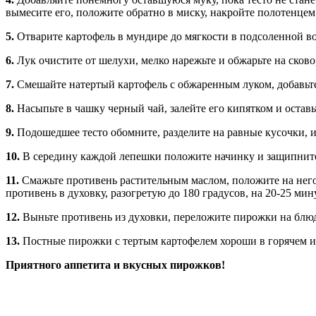
вымесите его, положите обратно в миску, накройте полотенцем и 
5.
Отварите картофель в мундире до мягкости в подсоленной во
6.
Лук очистите от шелухи, мелко нарежьте и обжарьте на сково
7.
Смешайте натертый картофель с обжаренным луком, добавьте 
8.
Насыпьте в чашку черный чай, залейте его кипятком и оставь
9.
Подошедшее тесто обомните, разделите на равные кусочки, и
10.
В середину каждой лепешки положите начинку и защипнит
11.
Смажьте противень растительным маслом, положите на него 
противень в духовку, разогретую до 180 градусов, на 20-25 мин
12.
Выньте противень из духовки, переложите пирожки на блюд
13.
Постные пирожки с тертым картофелем хороши в горячем и
Приятного аппетита и вкусных пирожков!