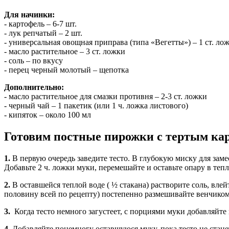
Для начинки:
- картофель – 6-7 шт.
- лук репчатый – 2 шт.
- универсальная овощная приправа (типа «Вегетты») – 1 ст. ло
- масло растительное – 3 ст. ложки
- соль – по вкусу
- перец черный молотый – щепотка
Дополнительно:
- масло растительное для смазки противня – 2-3 ст. ложки
- черный чай – 1 пакетик (или 1 ч. ложка листового)
- кипяток – около 100 мл
Готовим постные пирожки с тертым ка
1.
В первую очередь заведите тесто. В глубокую миску для замес
Добавьте 2 ч. ложки муки, перемешайте и оставьте опару в тепл
2.
В оставшейся теплой воде ( ½ стакана) растворите соль, вл
половину всей по рецепту) постепенно размешивайте венчиком,
3.
Когда тесто немного загустеет, с порциями муки добавляйте
4.
Добавляйте понемногу оставшуюся муку, пока тесто не стан