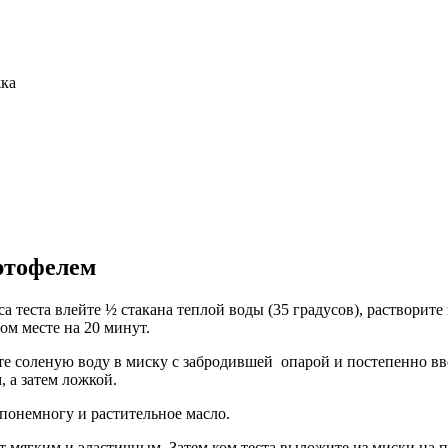
жка
ртофелем
а теста влейте ½ стакана теплой воды (35 градусов), растворите
ом месте на 20 минут.
ейте соленую воду в миску с забродившей опарой и постепенно 
 а затем ложкой.
 понемногу и растительное масло.
ет мягким и эластичным. Затем ком теста выложите из миски на