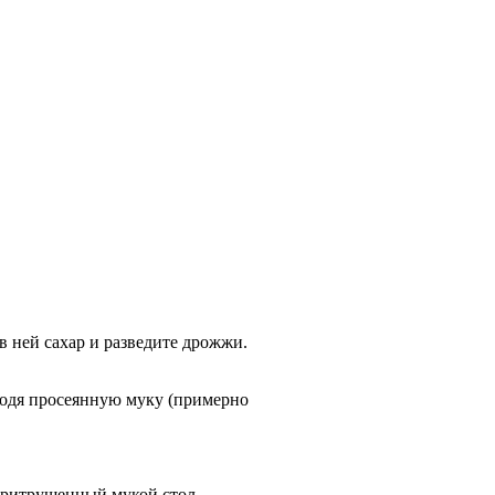
 в ней сахар и разведите дрожжи.
вводя просеянную муку (примерно
 притрушенный мукой стол,