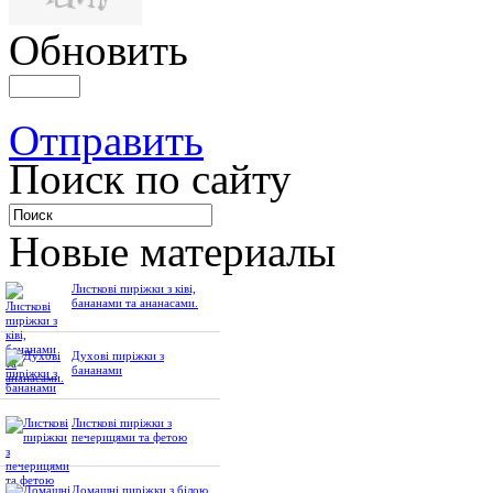
Обновить
Отправить
Поиск по сайту
Новые материалы
Листкові пиріжки з ківі,
бананами та ананасами.
Духові пиріжки з
бананами
Листкові пиріжки з
печерицями та фетою
Домашні пиріжки з білою