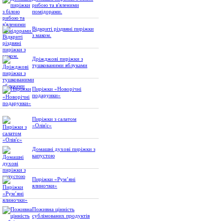
рибою та в'яленими
помідорами.
Відкриті різдвяні пиріжки
з маком.
Дріжджові пиріжки з
тушкованими яблуками
Пиріжки «Новорічні
подарунки»
Пиріжки з салатом
«Олів'є»
Домашні духові пиріжки з
капустою
Пиріжки «Рум’яні
ялиночки»
Поживна цінність
сублімованих продуктів