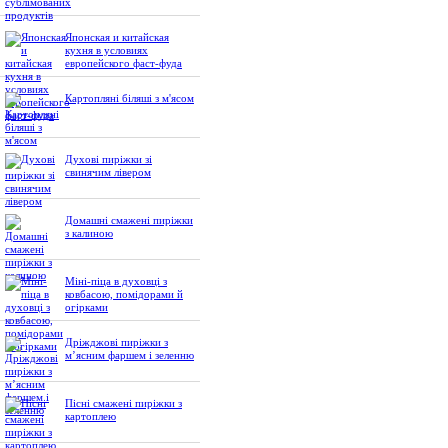
Японская и китайская
кухня в условиях
европейского фаст-фуда
Картопляні біляші з м'ясом
Духові пиріжки зі
свинячим лівером
Домашні смажені пиріжки
з калиною
Міні-піца в духовці з
ковбасою, помідорами й
огірками
Дріжджові пиріжки з
м’ясним фаршем і зеленню
Пісні смажені пиріжки з
картоплею