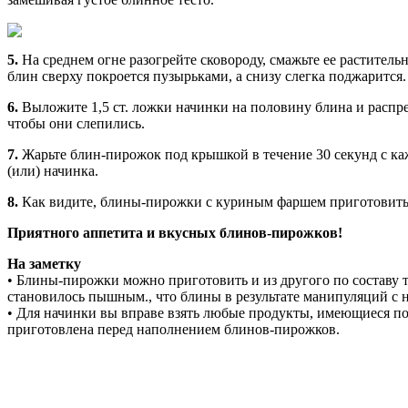
5.
На среднем огне разогрейте сковороду, смажьте ее раститель
блин сверху покроется пузырьками, а снизу слегка поджарится.
6.
Выложите 1,5 ст. ложки начинки на половину блина и распре
чтобы они слепились.
7.
Жарьте блин-пирожок под крышкой в течение 30 секунд с каж
(или) начинка.
8.
Как видите, блины-пирожки с куриным фаршем приготовить н
Приятного аппетита и вкусных блинов-пирожков!
На заметку
•
Блины-пирожки можно приготовить и из другого по составу те
становилось пышным., что блины в результате манипуляций с н
•
Для начинки вы вправе взять любые продукты, имеющиеся под
приготовлена перед наполнением блинов-пирожков.