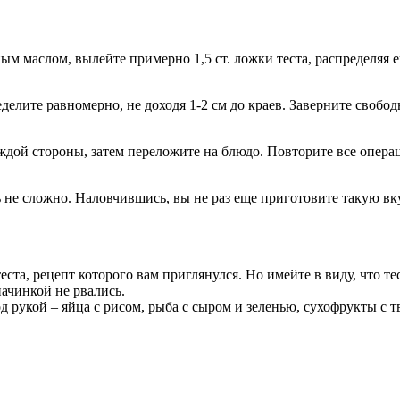
ным маслом, вылейте примерно 1,5 ст. ложки теста, распределяя е
делите равномерно, не доходя 1-2 см до краев. Заверните свобо
дой стороны, затем переложите на блюдо. Повторите все операц
е сложно. Наловчившись, вы не раз еще приготовите такую вкус
ста, рецепт которого вам приглянулся. Но имейте в виду, что т
ачинкой не рвались.
 рукой – яйца с рисом, рыба с сыром и зеленью, сухофрукты с т