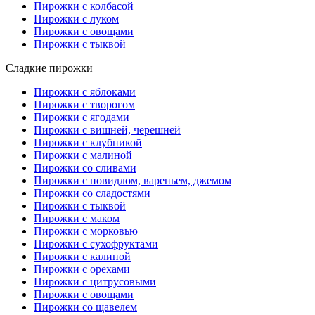
Пирожки с колбасой
Пирожки с луком
Пирожки с овощами
Пирожки с тыквой
Сладкие пирожки
Пирожки с яблоками
Пирожки с творогом
Пирожки с ягодами
Пирожки с вишней, черешней
Пирожки с клубникой
Пирожки с малиной
Пирожки со сливами
Пирожки с повидлом, вареньем, джемом
Пирожки со сладостями
Пирожки с тыквой
Пирожки с маком
Пирожки с морковью
Пирожки с сухофруктами
Пирожки с калиной
Пирожки с орехами
Пирожки с цитрусовыми
Пирожки с овощами
Пирожки со щавелем