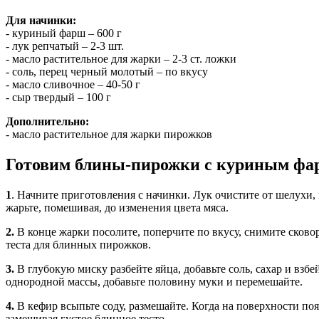
Для начинки:
- куриный фарш – 600 г
- лук репчатый – 2-3 шт.
- масло растительное для жарки – 2-3 ст. ложки
- соль, перец черный молотый – по вкусу
- масло сливочное – 40-50 г
- сыр твердый – 100 г
Дополнительно:
- масло растительное для жарки пирожков
Готовим блины-пирожки с куриным ф
1
.
Начните приготовления с начинки. Лук очистите от шелухи, 
жарьте, помешивая, до изменения цвета мяса.
2.
В конце жарки посолите, поперчите по вкусу, снимите сково
теста для блинных пирожков.
3.
В глубокую миску разбейте яйца, добавьте соль, сахар и взб
однородной массы, добавьте половину муки и перемешайте.
4.
В кефир всыпьте соду, размешайте. Когда на поверхности по
замешивая густое блинное тесто.