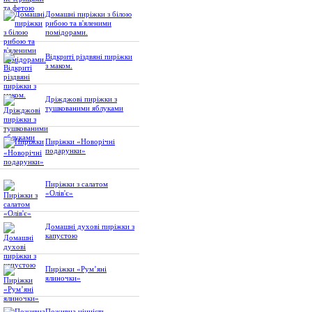
Домашні пиріжки з білою
рибою та в'яленими
помідорами.
Відкриті різдвяні пиріжки
з маком.
Дріжджові пиріжки з
тушкованими яблуками
Пиріжки «Новорічні
подарунки»
Пиріжки з салатом
«Олів'є»
Домашні духові пиріжки з
капустою
Пиріжки «Рум’яні
ялиночки»
Поживна цінність