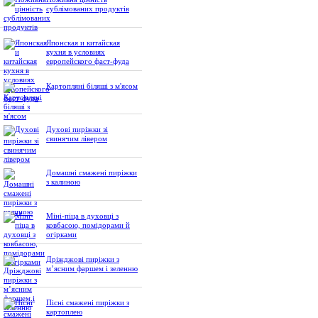
сублімованих продуктів
Японская и китайская
кухня в условиях
европейского фаст-фуда
Картопляні біляші з м'ясом
Духові пиріжки зі
свинячим лівером
Домашні смажені пиріжки
з калиною
Міні-піца в духовці з
ковбасою, помідорами й
огірками
Дріжджові пиріжки з
м’ясним фаршем і зеленню
Пісні смажені пиріжки з
картоплею