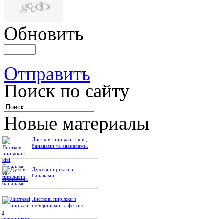
Обновить
Отправить
Поиск по сайту
Новые материалы
Листкові пиріжки з ківі,
бананами та ананасами.
Духові пиріжки з
бананами
Листкові пиріжки з
печерицями та фетою