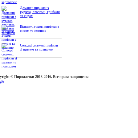
Домашні пиріжки з
куркою, овочами, грибами
та сиром
Відкриті духові пиріжки з
сиром та зеленню
Солодкі смажені пиріжки
зі щавлем та повидлом
yright © Пирожочки 2013-2016. Все права защищены
gle+