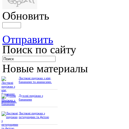
Обновить
Отправить
Поиск по сайту
Новые материалы
Листкові пиріжки з ківі,
бананами та ананасами.
Духові пиріжки з
бананами
Листкові пиріжки з
печерицями та фетою