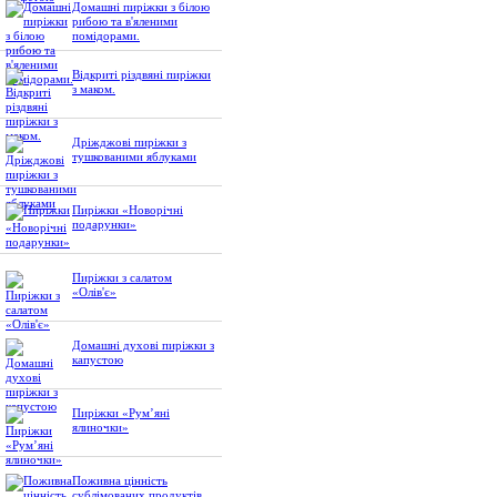
Домашні пиріжки з білою
рибою та в'яленими
помідорами.
Відкриті різдвяні пиріжки
з маком.
Дріжджові пиріжки з
тушкованими яблуками
Пиріжки «Новорічні
подарунки»
Пиріжки з салатом
«Олів'є»
Домашні духові пиріжки з
капустою
Пиріжки «Рум’яні
ялиночки»
Поживна цінність
сублімованих продуктів