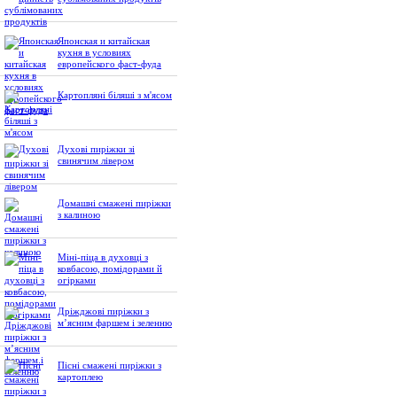
Японская и китайская
кухня в условиях
европейского фаст-фуда
Картопляні біляші з м'ясом
Духові пиріжки зі
свинячим лівером
Домашні смажені пиріжки
з калиною
Міні-піца в духовці з
ковбасою, помідорами й
огірками
Дріжджові пиріжки з
м’ясним фаршем і зеленню
Пісні смажені пиріжки з
картоплею