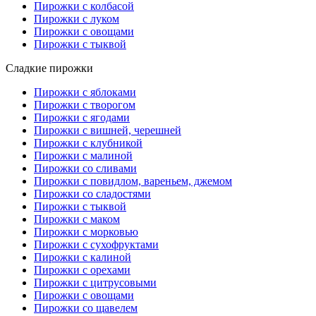
Пирожки с колбасой
Пирожки с луком
Пирожки с овощами
Пирожки с тыквой
Сладкие пирожки
Пирожки с яблоками
Пирожки с творогом
Пирожки с ягодами
Пирожки с вишней, черешней
Пирожки с клубникой
Пирожки с малиной
Пирожки со сливами
Пирожки с повидлом, вареньем, джемом
Пирожки со сладостями
Пирожки с тыквой
Пирожки с маком
Пирожки с морковью
Пирожки с сухофруктами
Пирожки с калиной
Пирожки с орехами
Пирожки с цитрусовыми
Пирожки с овощами
Пирожки со щавелем