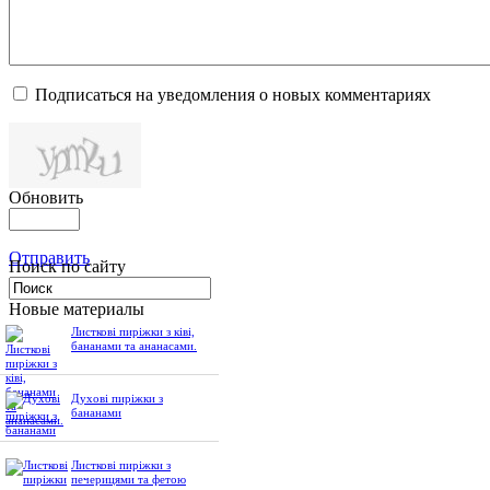
Подписаться на уведомления о новых комментариях
Обновить
Отправить
Поиск по сайту
Новые материалы
Листкові пиріжки з ківі,
бананами та ананасами.
Духові пиріжки з
бананами
Листкові пиріжки з
печерицями та фетою