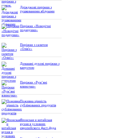
Дріжджові пиріжки з
тушкованими яблуками
Пиріжки «Новорічні
подарунки»
Пиріжки з салатом
«Олів'є»
Домашні духові пиріжки з
капустою
Пиріжки «Рум’яні
ялиночки»
Поживна цінність
сублімованих продуктів
Японская и китайская
кухня в условиях
европейского фаст-фуда