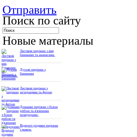
Отправить
Поиск по сайту
Новые материалы
Листкові пиріжки з ківі,
бананами та ананасами.
Духові пиріжки з
бананами
Листкові пиріжки з
печерицями та фетою
Домашні пиріжки з білою
рибою та в'яленими
помідорами.
Відкриті різдвяні пиріжки
з маком.