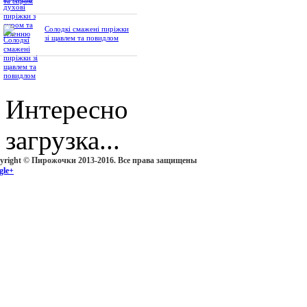
Солодкі смажені пиріжки
зі щавлем та повидлом
Интересно
загрузка...
yright © Пирожочки 2013-2016. Все права защищены
gle+