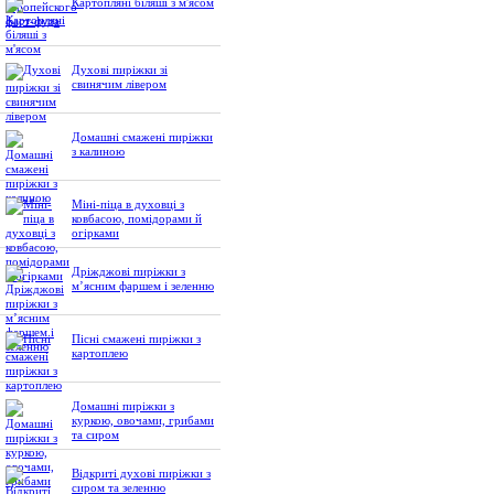
Картопляні біляші з м'ясом
Духові пиріжки зі
свинячим лівером
Домашні смажені пиріжки
з калиною
Міні-піца в духовці з
ковбасою, помідорами й
огірками
Дріжджові пиріжки з
м’ясним фаршем і зеленню
Пісні смажені пиріжки з
картоплею
Домашні пиріжки з
куркою, овочами, грибами
та сиром
Відкриті духові пиріжки з
сиром та зеленню