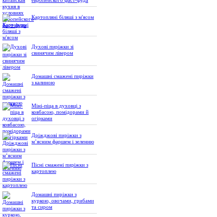
европейского фаст-фуда
Картопляні біляші з м'ясом
Духові пиріжки зі
свинячим лівером
Домашні смажені пиріжки
з калиною
Міні-піца в духовці з
ковбасою, помідорами й
огірками
Дріжджові пиріжки з
м’ясним фаршем і зеленню
Пісні смажені пиріжки з
картоплею
Домашні пиріжки з
куркою, овочами, грибами
та сиром