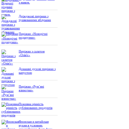
з маком.
Дріжджові пиріжки з
тушкованими яблуками
Пиріжки «Новорічні
подарунки»
Пиріжки з салатом
«Олів'є»
Домашні духові пиріжки з
капустою
Пиріжки «Рум’яні
ялиночки»
Поживна цінність
сублімованих продуктів
Японская и китайская
кухня в условиях