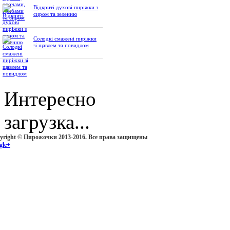
Відкриті духові пиріжки з
сиром та зеленню
Солодкі смажені пиріжки
зі щавлем та повидлом
Интересно
загрузка...
yright © Пирожочки 2013-2016. Все права защищены
gle+