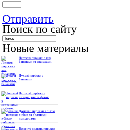
Отправить
Поиск по сайту
Новые материалы
Листкові пиріжки з ківі,
бананами та ананасами.
Духові пиріжки з
бананами
Листкові пиріжки з
печерицями та фетою
Домашні пиріжки з білою
рибою та в'яленими
помідорами.
Відкриті різдвяні пиріжки