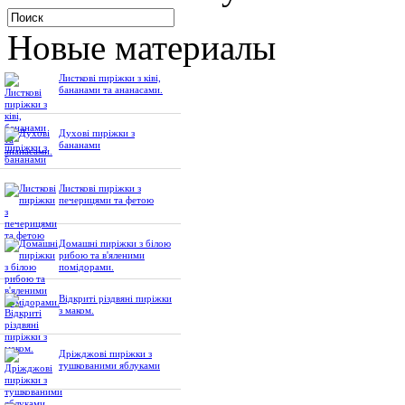
Новые материалы
Листкові пиріжки з ківі,
бананами та ананасами.
Духові пиріжки з
бананами
Листкові пиріжки з
печерицями та фетою
Домашні пиріжки з білою
рибою та в'яленими
помідорами.
Відкриті різдвяні пиріжки
з маком.
Дріжджові пиріжки з
тушкованими яблуками