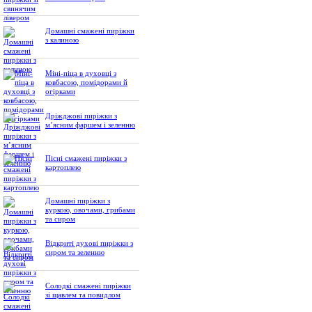
Домашні смажені пиріжки
з калиною
Міні-піца в духовці з
ковбасою, помідорами й
огірками
Дріжджові пиріжки з
м’ясним фаршем і зеленню
Пісні смажені пиріжки з
картоплею
Домашні пиріжки з
куркою, овочами, грибами
та сиром
Відкриті духові пиріжки з
сиром та зеленню
Солодкі смажені пиріжки
зі щавлем та повидлом