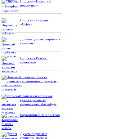
Пиріжки «Новорічні
подарунки»
Пиріжки з салатом
«Олів'є»
Домашні духові пиріжки з
капустою
Пиріжки «Рум’яні
ялиночки»
Поживна цінність
сублімованих продуктів
Японская и китайская
кухня в условиях
европейского фаст-фуда
Картопляні біляші з м'ясом
Духові пиріжки зі
свинячим лівером