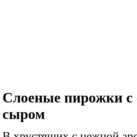
Слоеные пирожки с 
сыром
В хрустящих с нежной ар