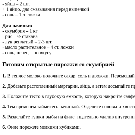
- яйца – 2 шт.
+ 1 яйцо. для смазывания перед выпечкой
- соль – 1 ч. ложка
Для начинки:
- скумбрия – 1 кг
- рис – ½ стакана
- лук репчатый – 2-3 шт.
- масло растительное – 4 ст. ложки
- соль, перец – по вкусу
Готовим открытые пирожки со скумбрией
1.
В теплое молоко положите сахар, соль и дрожжи. Перемешай
2.
Добавьте растопленный маргарин, яйца, а затем досыпайте п
3
.
Положите тесто в глубокую емкость, которую накройте салфет
4.
Тем временем займитесь начинкой. Отделите головы и хвосты
5.
Разделайте тушки рыбы на филе, тщательно удалив внутренно
6.
Филе порежьте мелкими кубиками.