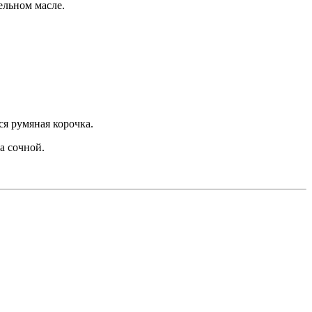
ельном масле.
ся румяная корочка.
а сочной.