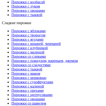
Пирожки с колбасой
Пирожки с луком
Пирожки с овощами
Пирожки с тыквой
Сладкие пирожки
Пирожки с яблоками
Пирожки с творогом
Пирожки с ягодами
Пирожки с вишней, черешней
Пирожки с клубникой
Пирожки с малиной
Пирожки со сливами
Пирожки с повидлом, вареньем, джемом
Пирожки со сладостями
Пирожки с тыквой
Пирожки с маком
Пирожки с морковью
Пирожки с сухофруктами
Пирожки с калиной
Пирожки с орехами
Пирожки с цитрусовыми
Пирожки с овощами
Пирожки со щавелем