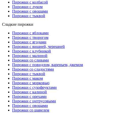
Пирожки с колбасой
Пирожки с луком
Пирожки с овощами
Пирожки с тыквой
Сладкие пирожки
Пирожки с яблоками
Пирожки с творогом
Пирожки с ягодами
Пирожки с вишней, черешней
Пирожки с клубникой
Пирожки с малиной
Пирожки со сливами
Пирожки с повидлом, вареньем, джемом
Пирожки со сладостями
Пирожки с тыквой
Пирожки с маком
Пирожки с морковью
Пирожки с сухофруктами
Пирожки с калиной
Пирожки с орехами
Пирожки с цитрусовыми
Пирожки с овощами
Пирожки со щавелем