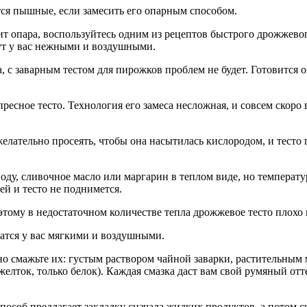
тся пышные, если замесить его опарным способом.
ит опара, воспользуйтесь одним из рецептов быстрого дрожжево
дут у вас нежными и воздушными.
 с заварным тестом для пирожков проблем не будет. Готовится он
есное тесто. Технология его замеса несложная, и совсем скоро в
желательно просеять, чтобы она насытилась кислородом, и тесто
воду, сливочное масло или маргарин в теплом виде, но температ
ей и тесто не поднимется.
этому в недостаточном количестве тепла дрожжевое тесто плохо 
атся у вас мягкими и воздушными.
но смажьте их: густым раствором чайной заварки, растительным
елток, только белок). Каждая смазка даст вам свой румяный отт
способ предлагает закладку сначала жидких продуктов, а потом с