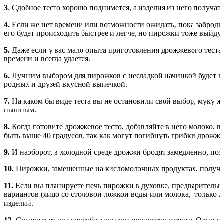
3
.
Сдобное тесто хорошо поднимется, а изделия из него получа
4.
Если же нет времени или возможности ожидать, пока заброд
его будет происходить быстрее и легче, но пирожки тоже вый
5.
Даже если у вас мало опыта приготовления дрожжевого теста,
времени и всегда удается.
6.
Лучшим выбором для пирожков с несладкой начинкой будет пр
родных и друзей вкусной выпечкой.
7.
На каком бы виде теста вы не остановили свой выбор, муку 
пышным.
8.
Когда готовите дрожжевое тесто, добавляйте в него молоко, 
быть выше 40 градусов, так как могут погибнуть грибки дрожж
9.
И наоборот, в холодной среде дрожжи бродят замедленно, по
10.
Пирожки, замешенные на кисломолочных продуктах, получ
11.
Если вы планируете печь пирожки в духовке, предваритель
вариантов (яйцо со столовой ложкой воды или молока, только ж
изделий.
12.
Существует два способа закладки продуктов в тесто. Один 