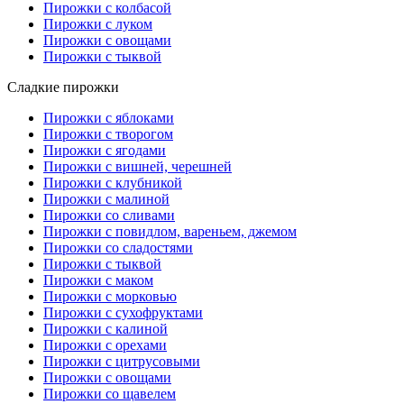
Пирожки с колбасой
Пирожки с луком
Пирожки с овощами
Пирожки с тыквой
Сладкие пирожки
Пирожки с яблоками
Пирожки с творогом
Пирожки с ягодами
Пирожки с вишней, черешней
Пирожки с клубникой
Пирожки с малиной
Пирожки со сливами
Пирожки с повидлом, вареньем, джемом
Пирожки со сладостями
Пирожки с тыквой
Пирожки с маком
Пирожки с морковью
Пирожки с сухофруктами
Пирожки с калиной
Пирожки с орехами
Пирожки с цитрусовыми
Пирожки с овощами
Пирожки со щавелем