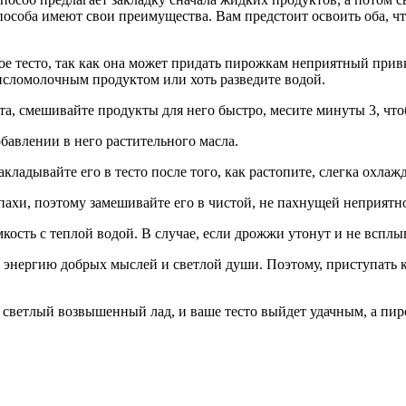
пособа имеют свои преимущества. Вам предстоит освоить оба, ч
ое тесто, так как она может придать пирожкам неприятный прив
кисломолочным продуктом или хоть разведите водой.
та, смешивайте продукты для него быстро, месите минуты 3, что
бавлении в него растительного масла.
ладывайте его в тесто после того, как растопите, слегка охлаж
пахи, поэтому замешивайте его в чистой, не пахнущей неприятно
кость с теплой водой. В случае, если дрожжи утонут и не всплыв
ует энергию добрых мыслей и светлой души. Поэтому, приступат
а светлый возвышенный лад, и ваше тесто выйдет удачным, а п