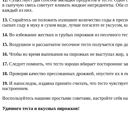
в сыпучую смесь советует вливать жидкие ингредиенты. Оба с
каждый из них.
13.
Старайтесь не положить излишнее количество соды в пресн
сыпьте соду в муку в сухом виде, лучше погасите ее уксусом, 
14.
Во избежание жестких и грубых пирожков из песочного тес
15.
Воздушное и рассыпчатое песочное тесто получается при до
16.
Чтобы во время выпекания на пирожках не выступал жир, зак
17.
Следует помнить, что тесто хорошо вбирает посторонние за
18.
Проверяя качество прессованных дрожжей, опустите их в ем
19.
И напоследок, издавна принято считать, что тесто чувств
настроением.
Воспользуйтесь нашими простыми советами, настройте себя н
Удачного теста и вкусных пирожков!