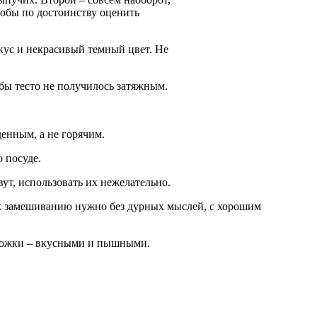
тобы по достоинству оценить
кус и некрасивый темный цвет. Не
бы тесто не получилось затяжным.
денным, а не горячим.
 посуде.
ут, использовать их нежелательно.
ь к замешиванию нужно без дурных мыслей, с хорошим
ирожки – вкусными и пышными.