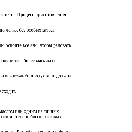
го теста. Процесс приготовления
о легко, без особых затрат
ы освоите все азы, чтобы радовать
 получилось более мягким и
ура какого-либо продукта не должна
всходит.
 маслом или одним из яичных
енок и степень блеска готовых
ыпучих. Второй – совсем наоборот,