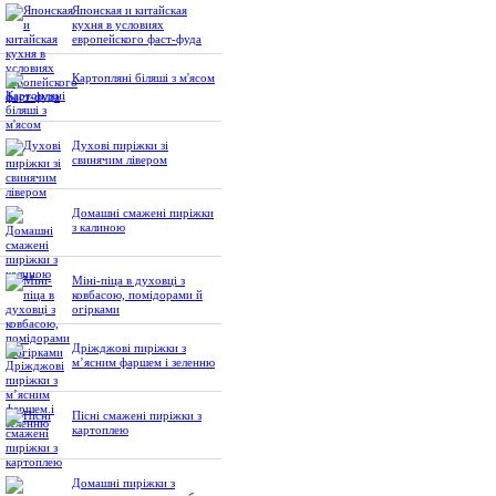
Японская и китайская
кухня в условиях
европейского фаст-фуда
Картопляні біляші з м'ясом
Духові пиріжки зі
свинячим лівером
Домашні смажені пиріжки
з калиною
Міні-піца в духовці з
ковбасою, помідорами й
огірками
Дріжджові пиріжки з
м’ясним фаршем і зеленню
Пісні смажені пиріжки з
картоплею
Домашні пиріжки з