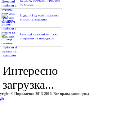
куркою, овочами, грибами
та сиром
Відкриті духові пиріжки з
сиром та зеленню
Солодкі смажені пиріжки
зі щавлем та повидлом
Интересно
загрузка...
yright © Пирожочки 2013-2016. Все права защищены
gle+