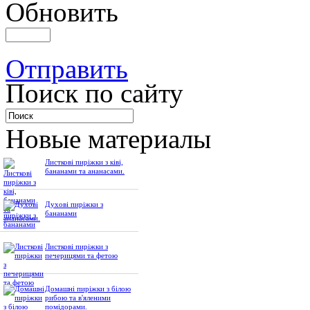
Обновить
Отправить
Поиск по сайту
Новые материалы
Листкові пиріжки з ківі,
бананами та ананасами.
Духові пиріжки з
бананами
Листкові пиріжки з
печерицями та фетою
Домашні пиріжки з білою
рибою та в'яленими
помідорами.