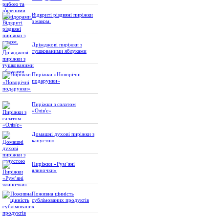
Відкриті різдвяні пиріжки
з маком.
Дріжджові пиріжки з
тушкованими яблуками
Пиріжки «Новорічні
подарунки»
Пиріжки з салатом
«Олів'є»
Домашні духові пиріжки з
капустою
Пиріжки «Рум’яні
ялиночки»
Поживна цінність
сублімованих продуктів