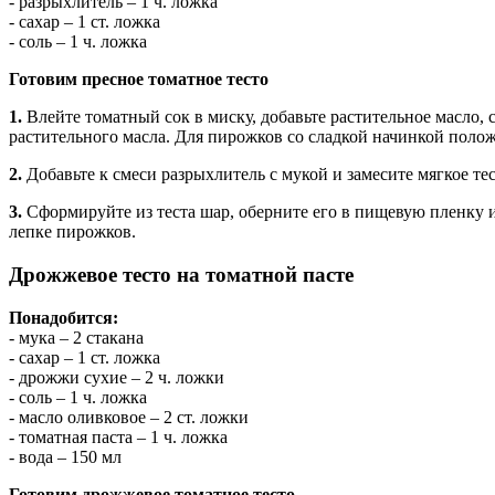
- разрыхлитель – 1 ч. ложка
- сахар – 1 ст. ложка
- соль – 1 ч. ложка
Готовим пресное томатное тесто
1.
Влейте томатный сок в миску, добавьте растительное масло, 
растительного масла. Для пирожков со сладкой начинкой положи
2.
Добавьте к смеси разрыхлитель с мукой и замесите мягкое тес
3.
Сформируйте из теста шар, оберните его в пищевую пленку и
лепке пирожков.
Дрожжевое тесто на томатной пасте
Понадобится:
- мука – 2 стакана
- сахар – 1 ст. ложка
- дрожжи сухие – 2 ч. ложки
- соль – 1 ч. ложка
- масло оливковое – 2 ст. ложки
- томатная паста – 1 ч. ложка
- вода – 150 мл
Готовим дрожжевое томатное тесто