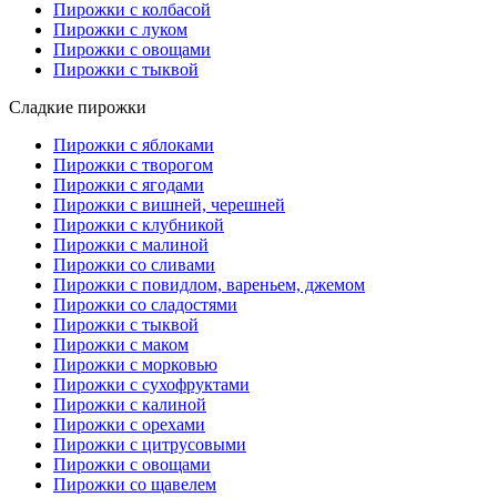
Пирожки с колбасой
Пирожки с луком
Пирожки с овощами
Пирожки с тыквой
Сладкие пирожки
Пирожки с яблоками
Пирожки с творогом
Пирожки с ягодами
Пирожки с вишней, черешней
Пирожки с клубникой
Пирожки с малиной
Пирожки со сливами
Пирожки с повидлом, вареньем, джемом
Пирожки со сладостями
Пирожки с тыквой
Пирожки с маком
Пирожки с морковью
Пирожки с сухофруктами
Пирожки с калиной
Пирожки с орехами
Пирожки с цитрусовыми
Пирожки с овощами
Пирожки со щавелем