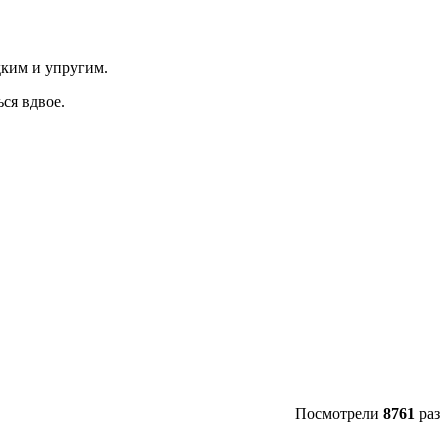
дким и упругим.
ься вдвое.
Посмотрели
8761
раз