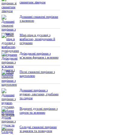
свинячим лівером
Домашні смажені пиріжки
з калиною
Міні-піца в духовці з
ковбасою, помідорами й
огірками
Дріжджові пиріжки з
м’ясним фаршем і зеленню
Пісні смажені пиріжки з
картоплею
Домашні пиріжки з
куркою, овочами, грибами
та сиром
Відкриті духові пиріжки з
сиром та зеленню
Солодкі смажені пиріжки
зі щавлем та повидлом