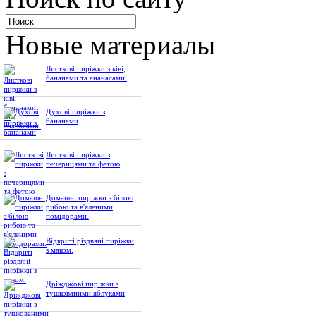
Новые материалы
Листкові пиріжки з ківі,
бананами та ананасами.
Духові пиріжки з
бананами
Листкові пиріжки з
печерицями та фетою
Домашні пиріжки з білою
рибою та в'яленими
помідорами.
Відкриті різдвяні пиріжки
з маком.
Дріжджові пиріжки з
тушкованими яблуками