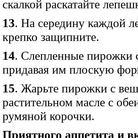
скалкой раскатайте лепеш
13
.
На середину каждой л
крепко защипните.
14
.
Слепленные пирожки с
придавая им плоскую фор
15
.
Жарьте пирожки с веш
растительном масле с обе
румяной корочки.
Приятного аппетита и в