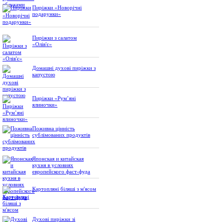
Пиріжки «Новорічні
подарунки»
Пиріжки з салатом
«Олів'є»
Домашні духові пиріжки з
капустою
Пиріжки «Рум’яні
ялиночки»
Поживна цінність
сублімованих продуктів
Японская и китайская
кухня в условиях
европейского фаст-фуда
Картопляні біляші з м'ясом
Духові пиріжки зі