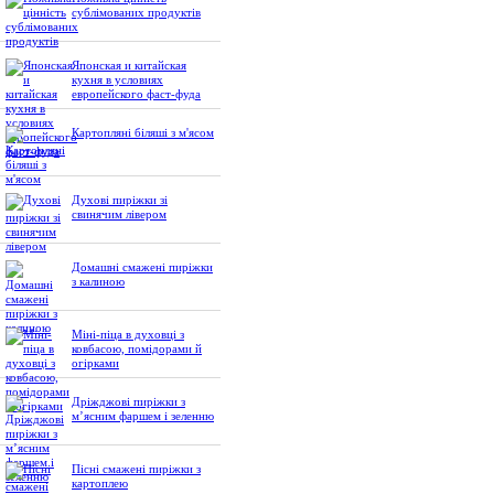
сублімованих продуктів
Японская и китайская
кухня в условиях
европейского фаст-фуда
Картопляні біляші з м'ясом
Духові пиріжки зі
свинячим лівером
Домашні смажені пиріжки
з калиною
Міні-піца в духовці з
ковбасою, помідорами й
огірками
Дріжджові пиріжки з
м’ясним фаршем і зеленню
Пісні смажені пиріжки з
картоплею