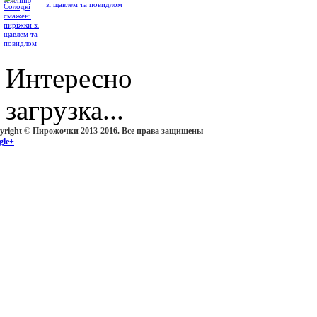
зі щавлем та повидлом
Интересно
загрузка...
yright © Пирожочки 2013-2016. Все права защищены
gle+