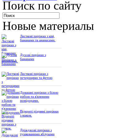
Поиск по сайту
Новые материалы
Листкові пиріжки з ківі,
бананами та ананасами.
Духові пиріжки з
бананами
Листкові пиріжки з
печерицями та фетою
Домашні пиріжки з білою
рибою та в'яленими
помідорами.
Відкриті різдвяні пиріжки
з маком.
Дріжджові пиріжки з
тушкованими яблуками