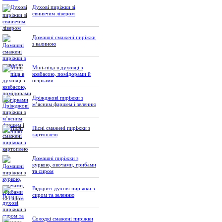
Духові пиріжки зі
свинячим лівером
Домашні смажені пиріжки
з калиною
Міні-піца в духовці з
ковбасою, помідорами й
огірками
Дріжджові пиріжки з
м’ясним фаршем і зеленню
Пісні смажені пиріжки з
картоплею
Домашні пиріжки з
куркою, овочами, грибами
та сиром
Відкриті духові пиріжки з
сиром та зеленню
Солодкі смажені пиріжки