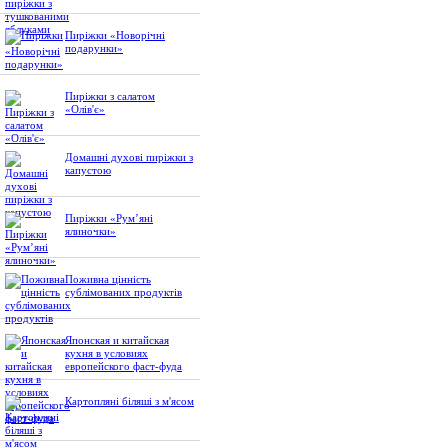
Пиріжки «Новорічні
подарунки»
Пиріжки з салатом
«Олів'є»
Домашні духові пиріжки з
капустою
Пиріжки «Рум’яні
ялиночки»
Поживна цінність
сублімованих продуктів
Японская и китайская
кухня в условиях
европейского фаст-фуда
Картопляні біляші з м'ясом