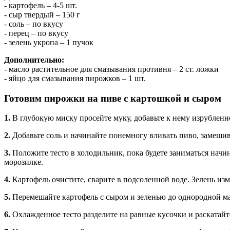
- картофель – 4-5 шт.
- сыр твердый – 150 г
- соль – по вкусу
- перец – по вкусу
- зелень укропа – 1 пучок
Дополнительно:
- масло растительное для смазывания противня – 2 ст. ложки
- яйцо для смазывания пирожков – 1 шт.
Готовим пирожки на пиве с картошкой и сыром
1.
В глубокую миску просейте муку, добавьте к нему изрублен
2.
Добавьте соль и начинайте понемногу вливать пиво, замеши
3.
Положите тесто в холодильник, пока будете заниматься начин
морозилке.
4.
Картофель очистите, сварите в подсоленной воде. Зелень из
5.
Перемешайте картофель с сыром и зеленью до однородной мас
6.
Охлажденное тесто разделите на равные кусочки и раскатайт