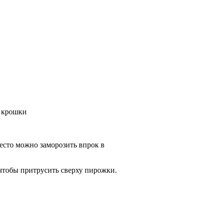
й крошки
Тесто можно заморозить впрок в
 чтобы притрусить сверху пирожки.