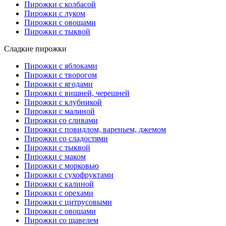
Пирожки с колбасой
Пирожки с луком
Пирожки с овощами
Пирожки с тыквой
Сладкие пирожки
Пирожки с яблоками
Пирожки с творогом
Пирожки с ягодами
Пирожки с вишней, черешней
Пирожки с клубникой
Пирожки с малиной
Пирожки со сливами
Пирожки с повидлом, вареньем, джемом
Пирожки со сладостями
Пирожки с тыквой
Пирожки с маком
Пирожки с морковью
Пирожки с сухофруктами
Пирожки с калиной
Пирожки с орехами
Пирожки с цитрусовыми
Пирожки с овощами
Пирожки со щавелем