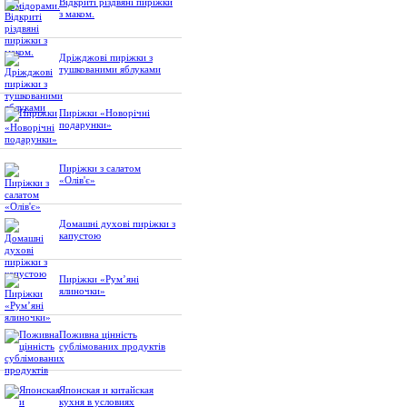
Відкриті різдвяні пиріжки
з маком.
Дріжджові пиріжки з
тушкованими яблуками
Пиріжки «Новорічні
подарунки»
Пиріжки з салатом
«Олів'є»
Домашні духові пиріжки з
капустою
Пиріжки «Рум’яні
ялиночки»
Поживна цінність
сублімованих продуктів
Японская и китайская
кухня в условиях