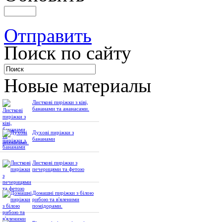
Отправить
Поиск по сайту
Новые материалы
Листкові пиріжки з ківі,
бананами та ананасами.
Духові пиріжки з
бананами
Листкові пиріжки з
печерицями та фетою
Домашні пиріжки з білою
рибою та в'яленими
помідорами.