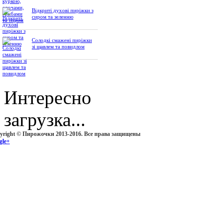
Відкриті духові пиріжки з
сиром та зеленню
Солодкі смажені пиріжки
зі щавлем та повидлом
Интересно
загрузка...
yright © Пирожочки 2013-2016. Все права защищены
gle+