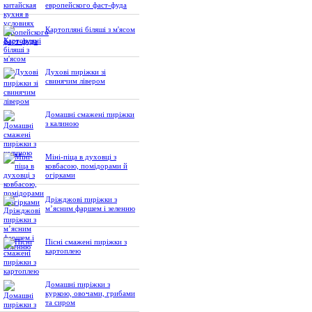
европейского фаст-фуда
Картопляні біляші з м'ясом
Духові пиріжки зі
свинячим лівером
Домашні смажені пиріжки
з калиною
Міні-піца в духовці з
ковбасою, помідорами й
огірками
Дріжджові пиріжки з
м’ясним фаршем і зеленню
Пісні смажені пиріжки з
картоплею
Домашні пиріжки з
куркою, овочами, грибами
та сиром