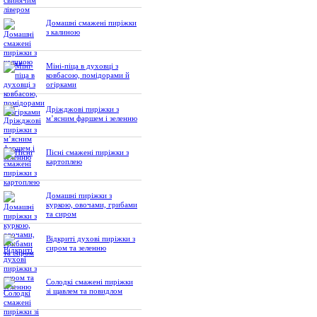
Домашні смажені пиріжки
з калиною
Міні-піца в духовці з
ковбасою, помідорами й
огірками
Дріжджові пиріжки з
м’ясним фаршем і зеленню
Пісні смажені пиріжки з
картоплею
Домашні пиріжки з
куркою, овочами, грибами
та сиром
Відкриті духові пиріжки з
сиром та зеленню
Солодкі смажені пиріжки
зі щавлем та повидлом