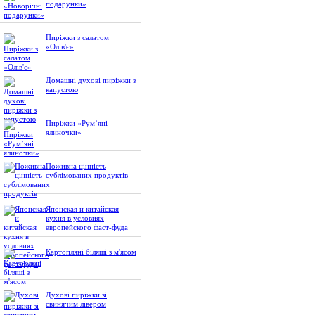
подарунки»
Пиріжки з салатом
«Олів'є»
Домашні духові пиріжки з
капустою
Пиріжки «Рум’яні
ялиночки»
Поживна цінність
сублімованих продуктів
Японская и китайская
кухня в условиях
европейского фаст-фуда
Картопляні біляші з м'ясом
Духові пиріжки зі
свинячим лівером