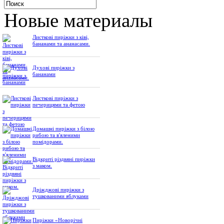
Новые материалы
Листкові пиріжки з ківі,
бананами та ананасами.
Духові пиріжки з
бананами
Листкові пиріжки з
печерицями та фетою
Домашні пиріжки з білою
рибою та в'яленими
помідорами.
Відкриті різдвяні пиріжки
з маком.
Дріжджові пиріжки з
тушкованими яблуками
Пиріжки «Новорічні