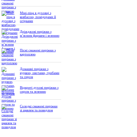
Міні-піца в духовці з
ковбасою, помідорами й
огірками
Дріжджові пиріжки з
м’ясним фаршем і зеленню
Пісні смажені пиріжки з
картоплею
Домашні пиріжки з
куркою, овочами, грибами
та сиром
Відкриті духові пиріжки з
сиром та зеленню
Солодкі смажені пиріжки
зі щавлем та повидлом