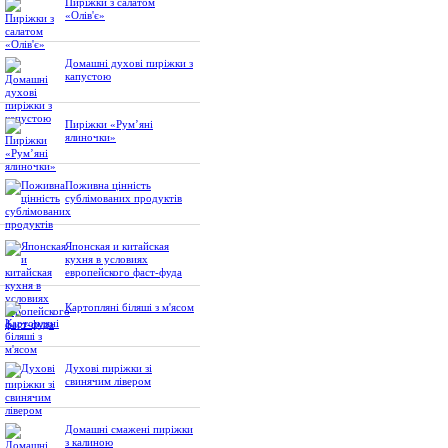
Пиріжки з салатом
«Олів'є»
Домашні духові пиріжки з
капустою
Пиріжки «Рум’яні
ялиночки»
Поживна цінність
сублімованих продуктів
Японская и китайская
кухня в условиях
европейского фаст-фуда
Картопляні біляші з м'ясом
Духові пиріжки зі
свинячим лівером
Домашні смажені пиріжки
з калиною