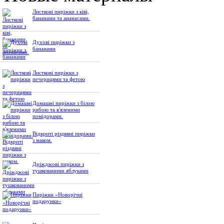
Листкові пиріжки з ківі,
бананами та ананасами.
Духові пиріжки з
бананами
Листкові пиріжки з
печерицями та фетою
Домашні пиріжки з білою
рибою та в'яленими
помідорами.
Відкриті різдвяні пиріжки
з маком.
Дріжджові пиріжки з
тушкованими яблуками
Пиріжки «Новорічні
подарунки»