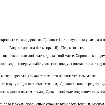
покрошите свежие дрожжи. Добавьте 1 столовую ложку сахара и 
ание! Вода не должна быть горячей). Перемешайте.
 с щепоткой соли добавьте к дрожжевой массе. Хорошенько пере
нова хорошо перемешайте, замесите опару ы поставьте на тепл
 мелко нарежьте. Обжарьте немного на растительном масле.
те к луку (он должен быть мягким). Добавьте соль, перец по вк
сталась (добавляйте частями). Дальше добавьте подсолнечное масл
ипало к рукам, хорошенько смажьте руки растительным маслом, а