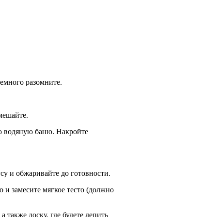
немного разомните.
мешайте.
ую водяную баню. Накройте
усу и обжаривайте до готовности.
о и замесите мягкое тесто (должно
 также доску, где будете лепить