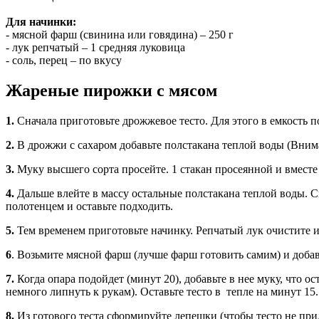
Для начинки:
- мясной фарш (свинина или говядина) – 250 г
- лук репчатый – 1 средняя луковица
- соль, перец – по вкусу
Жареные пирожки с мясом
1.
Сначала приготовьте дрожжевое тесто. Для этого в емкость 
2.
В дрожжи с сахаром добавьте полстакана теплой воды (Вним
3.
Муку высшего сорта просейте. 1 стакан просеянной и вместе
4.
Дальше влейте в массу остальные полстакана теплой воды. С
полотенцем и оставьте подходить.
5.
Тем временем приготовьте начинку. Репчатый лук очистите и
6
. Возьмите мясной фарш (лучше фарш готовить самим) и добавь
7.
Когда опара подойдет (минут 20), добавьте в нее муку, что о
немного липнуть к рукам). Оставьте тесто в тепле на минут 15.
8.
Из готового теста сформируйте лепешки (чтобы тесто не прил