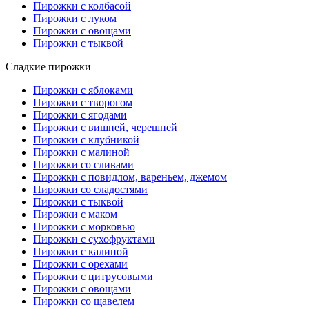
Пирожки с колбасой
Пирожки с луком
Пирожки с овощами
Пирожки с тыквой
Сладкие пирожки
Пирожки с яблоками
Пирожки с творогом
Пирожки с ягодами
Пирожки с вишней, черешней
Пирожки с клубникой
Пирожки с малиной
Пирожки со сливами
Пирожки с повидлом, вареньем, джемом
Пирожки со сладостями
Пирожки с тыквой
Пирожки с маком
Пирожки с морковью
Пирожки с сухофруктами
Пирожки с калиной
Пирожки с орехами
Пирожки с цитрусовыми
Пирожки с овощами
Пирожки со щавелем