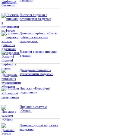
бананами
Листкові пиріжки з
печерицями та фетою
Домашні пиріжки з білою
рибою та в'яленими
помідорами.
Відкриті різдвяні пиріжки
з маком.
Дріжджові пиріжки з
тушкованими яблуками
Пиріжки «Новорічні
подарунки»
Пиріжки з салатом
«Олів'є»
Домашні духові пиріжки з
капустою