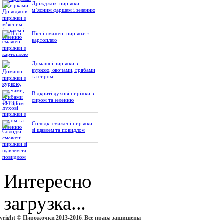
Дріжджові пиріжки з
м’ясним фаршем і зеленню
Пісні смажені пиріжки з
картоплею
Домашні пиріжки з
куркою, овочами, грибами
та сиром
Відкриті духові пиріжки з
сиром та зеленню
Солодкі смажені пиріжки
зі щавлем та повидлом
Интересно
загрузка...
yright © Пирожочки 2013-2016. Все права защищены