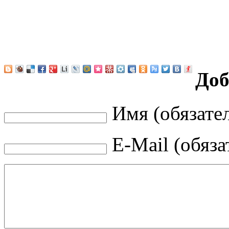
Доб
Имя (обязате
E-Mail (обяза