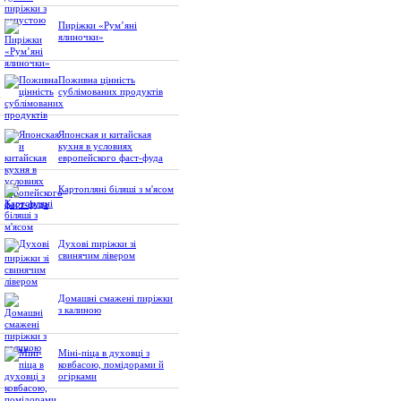
Пиріжки «Рум’яні
ялиночки»
Поживна цінність
сублімованих продуктів
Японская и китайская
кухня в условиях
европейского фаст-фуда
Картопляні біляші з м'ясом
Духові пиріжки зі
свинячим лівером
Домашні смажені пиріжки
з калиною
Міні-піца в духовці з
ковбасою, помідорами й
огірками