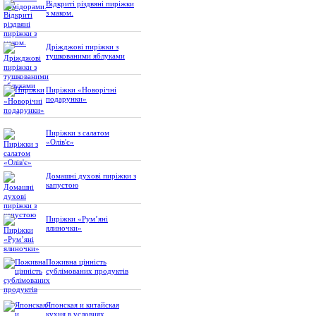
Відкриті різдвяні пиріжки
з маком.
Дріжджові пиріжки з
тушкованими яблуками
Пиріжки «Новорічні
подарунки»
Пиріжки з салатом
«Олів'є»
Домашні духові пиріжки з
капустою
Пиріжки «Рум’яні
ялиночки»
Поживна цінність
сублімованих продуктів
Японская и китайская
кухня в условиях