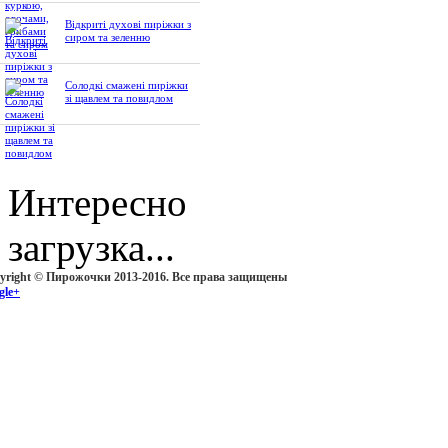
Відкриті духові пиріжки з
сиром та зеленню
Солодкі смажені пиріжки
зі щавлем та повидлом
Интересно
загрузка...
yright © Пирожочки 2013-2016. Все права защищены
gle+