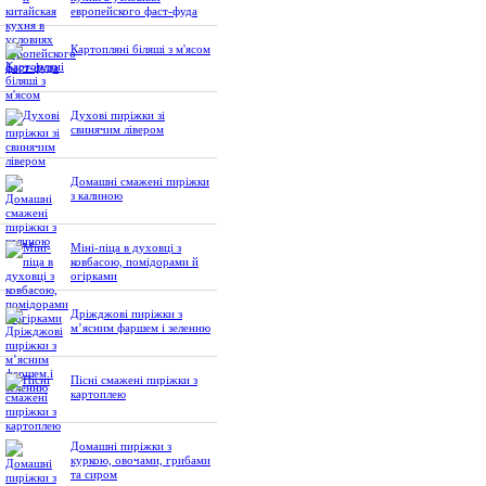
европейского фаст-фуда
Картопляні біляші з м'ясом
Духові пиріжки зі
свинячим лівером
Домашні смажені пиріжки
з калиною
Міні-піца в духовці з
ковбасою, помідорами й
огірками
Дріжджові пиріжки з
м’ясним фаршем і зеленню
Пісні смажені пиріжки з
картоплею
Домашні пиріжки з
куркою, овочами, грибами
та сиром