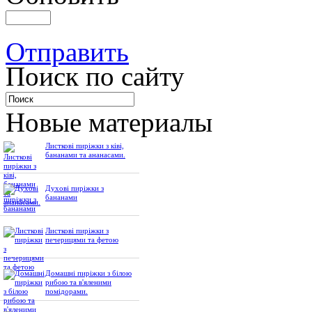
Отправить
Поиск по сайту
Новые материалы
Листкові пиріжки з ківі,
бананами та ананасами.
Духові пиріжки з
бананами
Листкові пиріжки з
печерицями та фетою
Домашні пиріжки з білою
рибою та в'яленими
помідорами.