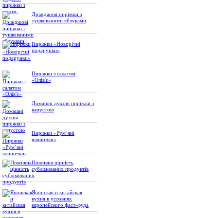
Дріжджові пиріжки з
тушкованими яблуками
Пиріжки «Новорічні
подарунки»
Пиріжки з салатом
«Олів'є»
Домашні духові пиріжки з
капустою
Пиріжки «Рум’яні
ялиночки»
Поживна цінність
сублімованих продуктів
Японская и китайская
кухня в условиях
европейского фаст-фуда