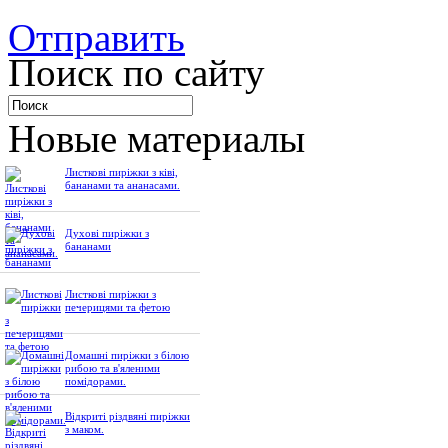
Отправить
Поиск по сайту
Новые материалы
Листкові пиріжки з ківі,
бананами та ананасами.
Духові пиріжки з
бананами
Листкові пиріжки з
печерицями та фетою
Домашні пиріжки з білою
рибою та в'яленими
помідорами.
Відкриті різдвяні пиріжки
з маком.