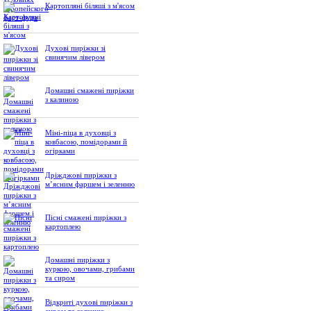
Картопляні біляші з м'ясом
Духові пиріжки зі
свинячим лівером
Домашні смажені пиріжки
з калиною
Міні-піца в духовці з
ковбасою, помідорами й
огірками
Дріжджові пиріжки з
м’ясним фаршем і зеленню
Пісні смажені пиріжки з
картоплею
Домашні пиріжки з
куркою, овочами, грибами
та сиром
Відкриті духові пиріжки з