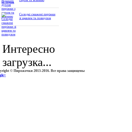
сиром та зеленню
Солодкі смажені пиріжки
зі щавлем та повидлом
Интересно
загрузка...
yright © Пирожочки 2013-2016. Все права защищены
gle+