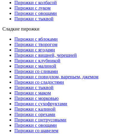
Пирожки с колбасой
Пирожки с луком
Пирожки с овощами
Пирожки с тыквой
Сладкие пирожки
Пирожки с яблоками
Пирожки с творогом
Пирожки с ягодами
Пирожки с вишней, черешней
Пирожки с клубникой
Пирожки с малиной
Пирожки со сливами
Пирожки с повидлом, вареньем, джемом
Пирожки со сладостями
Пирожки с тыквой
Пирожки с маком
Пирожки с морковью
Пирожки с сухофруктами
Пирожки с калиной
Пирожки с орехами
Пирожки с цитрусовыми
Пирожки с овощами
Пирожки со щавелем