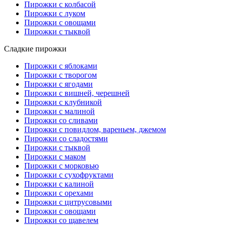
Пирожки с колбасой
Пирожки с луком
Пирожки с овощами
Пирожки с тыквой
Сладкие пирожки
Пирожки с яблоками
Пирожки с творогом
Пирожки с ягодами
Пирожки с вишней, черешней
Пирожки с клубникой
Пирожки с малиной
Пирожки со сливами
Пирожки с повидлом, вареньем, джемом
Пирожки со сладостями
Пирожки с тыквой
Пирожки с маком
Пирожки с морковью
Пирожки с сухофруктами
Пирожки с калиной
Пирожки с орехами
Пирожки с цитрусовыми
Пирожки с овощами
Пирожки со щавелем