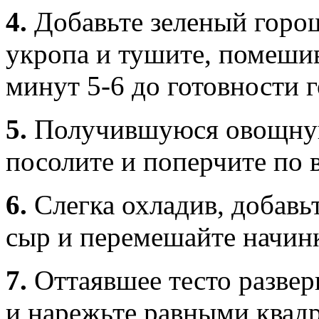
4.
Добавьте зеленый горо
укропа и тушите, помешив
минут 5-6 до готовности 
5.
Получившуюся овощную
посолите и поперчите по в
6.
Слегка охладив, добавь
сыр и перемешайте начинк
7.
Оттаявшее тесто развер
и нарежьте равными квадр