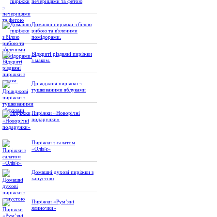
печерицями та фетою
Домашні пиріжки з білою
рибою та в'яленими
помідорами.
Відкриті різдвяні пиріжки
з маком.
Дріжджові пиріжки з
тушкованими яблуками
Пиріжки «Новорічні
подарунки»
Пиріжки з салатом
«Олів'є»
Домашні духові пиріжки з
капустою
Пиріжки «Рум’яні
ялиночки»