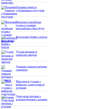
Поживна цінність
сублімованих продуктів
Японская и китайская
кухня в условиях
европейского фаст-фуда
Картопляні біляші з м'ясом
Духові пиріжки зі
свинячим лівером
Домашні смажені пиріжки
з калиною
Міні-піца в духовці з
ковбасою, помідорами й
огірками
Дріжджові пиріжки з
м’ясним фаршем і зеленню