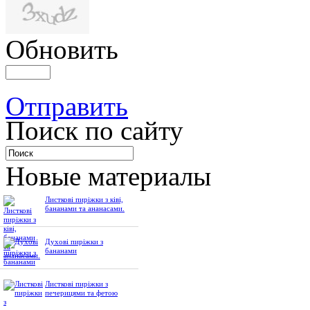
Обновить
Отправить
Поиск по сайту
Новые материалы
Листкові пиріжки з ківі,
бананами та ананасами.
Духові пиріжки з
бананами
Листкові пиріжки з
печерицями та фетою