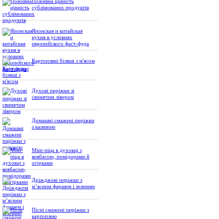
Поживна цінність
сублімованих продуктів
Японская и китайская
кухня в условиях
европейского фаст-фуда
Картопляні біляші з м'ясом
Духові пиріжки зі
свинячим лівером
Домашні смажені пиріжки
з калиною
Міні-піца в духовці з
ковбасою, помідорами й
огірками
Дріжджові пиріжки з
м’ясним фаршем і зеленню
Пісні смажені пиріжки з
картоплею