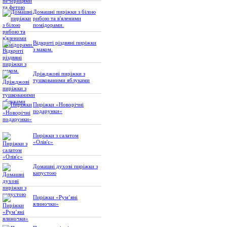
Домашні пиріжки з білою
рибою та в'яленими
помідорами.
Відкриті різдвяні пиріжки
з маком.
Дріжджові пиріжки з
тушкованими яблуками
Пиріжки «Новорічні
подарунки»
Пиріжки з салатом
«Олів'є»
Домашні духові пиріжки з
капустою
Пиріжки «Рум’яні
ялиночки»