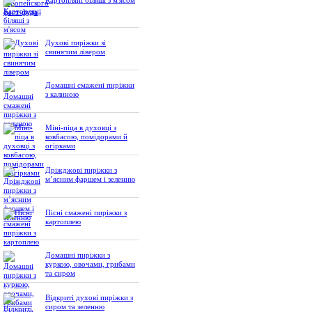
Картопляні біляші з м'ясом
Духові пиріжки зі
свинячим лівером
Домашні смажені пиріжки
з калиною
Міні-піца в духовці з
ковбасою, помідорами й
огірками
Дріжджові пиріжки з
м’ясним фаршем і зеленню
Пісні смажені пиріжки з
картоплею
Домашні пиріжки з
куркою, овочами, грибами
та сиром
Відкриті духові пиріжки з
сиром та зеленню