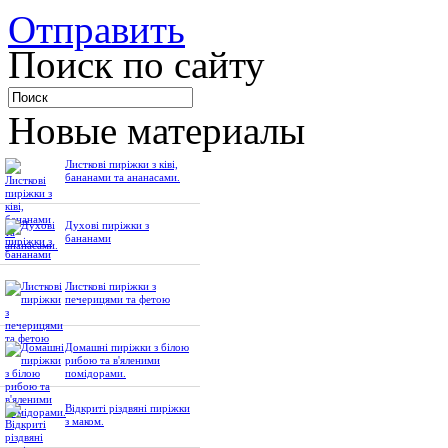
Отправить
Поиск по сайту
Новые материалы
Листкові пиріжки з ківі,
бананами та ананасами.
Духові пиріжки з
бананами
Листкові пиріжки з
печерицями та фетою
Домашні пиріжки з білою
рибою та в'яленими
помідорами.
Відкриті різдвяні пиріжки
з маком.