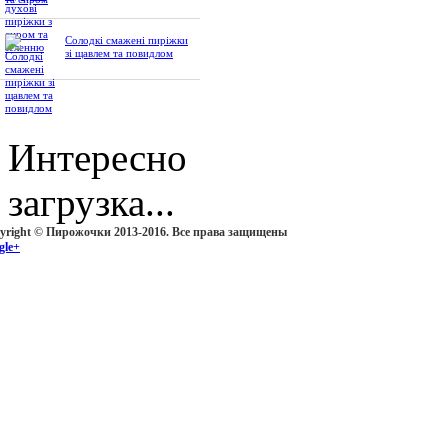
Солодкі смажені пиріжки
зі щавлем та повидлом
Интересно
загрузка...
yright © Пирожочки 2013-2016. Все права защищены
gle+