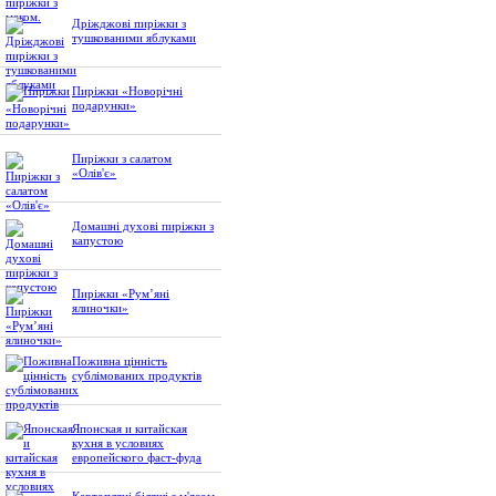
Дріжджові пиріжки з
тушкованими яблуками
Пиріжки «Новорічні
подарунки»
Пиріжки з салатом
«Олів'є»
Домашні духові пиріжки з
капустою
Пиріжки «Рум’яні
ялиночки»
Поживна цінність
сублімованих продуктів
Японская и китайская
кухня в условиях
европейского фаст-фуда