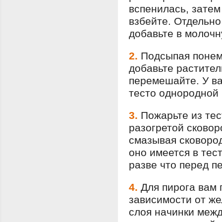
вспенилась, затем
взбейте. Отдельно
добавьте в молоч
2.
Подсыпая понемн
добавьте растител
перемешайте. У ва
тесто однородной 
3.
Пожарьте из тес
разогретой сковор
смазывая сковород
оно имеется в тес
разве что перед п
4.
Для пирога вам 
зависимости от ж
слоя начинки межд