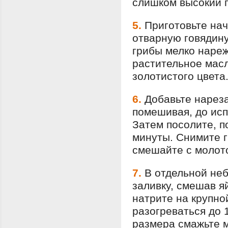
слишком высокий п
5.
Приготовьте нач
отварную говядину
грибы мелко нареж
растительное масл
золотистого цвета
6.
Добавьте нареза
помешивая, до ис
Затем посолите, п
минуты. Снимите г
смешайте с молот
7.
В отдельной не
заливку, смешав я
натрите на крупно
разогреваться до 
размера смажьте м