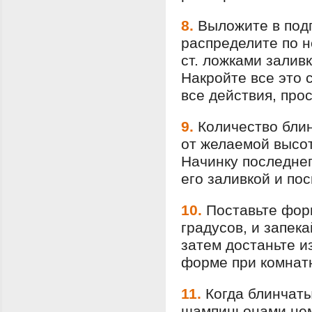
8.
Выложите в под
распределите по н
ст. ложками залив
Накройте все это
все действия, про
9.
Количество блин
от желаемой высот
Начинку последнег
его заливкой и по
10.
Поставьте форм
градусов, и запек
затем достаньте и
форме при комнат
11.
Когда блинчаты
шампиньонами нем