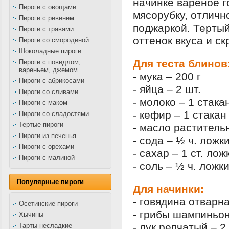
начинке вареное г
Пироги с овощами
мясорубку, отличн
Пироги с ревенем
поджаркой. Терты
Пироги с травами
оттенок вкуса и с
Пироги со смородиной
Шоколадные пироги
Для теста блинов
Пироги с повидлом,
вареньем, джемом
- мука – 200 г
Пироги с абрикосами
- яйца – 2 шт.
Пироги со сливами
- молоко – 1 стака
Пироги с маком
- кефир – 1 стакан
Пироги со сладостями
Тертые пироги
- масло раститель
Пироги из печенья
- сода – ½ ч. ложк
Пироги с орехами
- сахар – 1 ст. лож
Пироги с малиной
- соль – ½ ч. ложк
Популярные пироги
Для начинки:
- говядина отварна
Осетинские пироги
- грибы шампиньон
Хычины
- лук репчатый – 2
Тарты несладкие