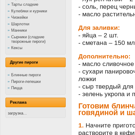
Тарты сладкие
- соль, перец чер
Кулебяки и курники
- масло растительн
Чизкейки
Шарлотки
Для заливки:
Манники
- яйца – 2 шт.
Сырники (сладкие
творожные пироги)
- сметана – 150 мл
Кексы
Дополнительно:
Другие пироги
- масло сливочное
- сухари панировоч
Блинные пироги
ложки
Пироги-лепешки
- сыр твердый для 
Пицца
- зелень укропа и
Реклама
Готовим блинч
говядиной и 
загрузка...
1.
Начните пригото
растворите в кефи