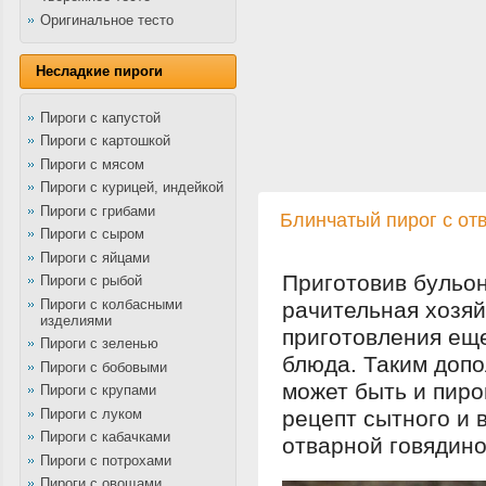
Оригинальное тесто
Несладкие пироги
Пироги с капустой
Пироги с картошкой
Пироги с мясом
Пироги с курицей, индейкой
Пироги с грибами
Блинчатый пирог с от
Пироги с сыром
Пироги с яйцами
Приготовив бульон
Пироги с рыбой
Пироги с колбасными
рачительная хозяй
изделиями
приготовления еще
Пироги с зеленью
блюда. Таким доп
Пироги с бобовыми
может быть и пир
Пироги с крупами
Пироги с луком
рецепт сытного и 
Пироги с кабачками
отварной говядин
Пироги с потрохами
Пироги с овощами