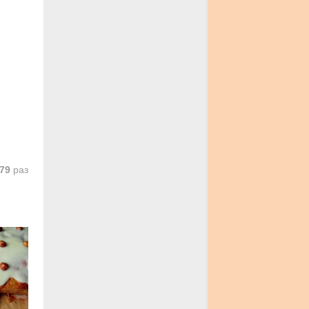
79
раз