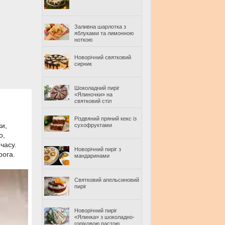
Заливна шарлотка з
яблуками та лимонною
ноткою
Новорічний святковий
сирник
Шоколадний пиріг
«Ялиночки» на
святковий стіл
Різдвяний пряний кекс із
ки,
сухофруктами
о,
часу.
Новорічний пиріг з
рога.
мандаринами
Святковий апельсиновий
пиріг
Новорічний пиріг
«Ялинка» з шоколадно-
горіховою пастою