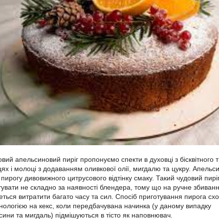
вий апельсиновий пиріг пропонуємо спекти в духовці з бісквітного т
ях і молоці з додаванням оливкової олії, мигдалю та цукру. Апельс
пирогу дивовижного цитрусового відтінку смаку. Такий чудовий пирі
тувати не складно за наявності блендера, тому що на ручне збиван
еться витратити багато часу та сил. Спосіб приготування пирога сх
хнологією на кекс, коли передбачувана начинка (у даному випадку
сини та мигдаль) підмішуються в тісто як наповнювач.