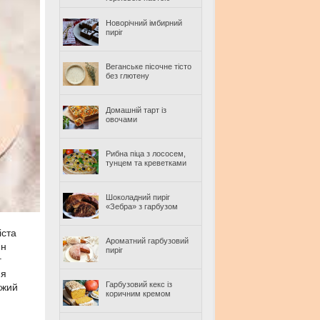
Новорічний імбирний
пиріг
Веганське пісочне тісто
без глютену
Домашній тарт із
овочами
Рибна піца з лососем,
тунцем та креветками
Шоколадний пиріг
«Зебра» з гарбузом
іста
Ароматний гарбузовий
ин
пиріг
г
ня
Гарбузовий кекс із
ожий
коричним кремом