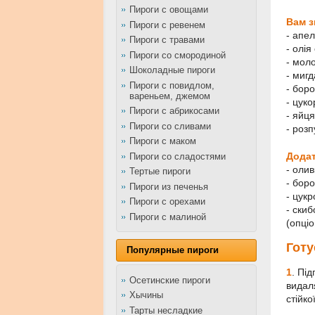
Пироги с овощами
Вам з
Пироги с ревенем
- апел
Пироги с травами
- олія
Пироги со смородиной
- мол
Шоколадные пироги
- миг
Пироги с повидлом,
- боро
вареньем, джемом
- цуко
Пироги с абрикосами
- яйця
Пироги со сливами
- розп
Пироги с маком
Додат
Пироги со сладостями
- оли
Тертые пироги
- бор
Пироги из печенья
- цук
Пироги с орехами
- ски
Пироги с малиной
(опці
Готу
Популярные пироги
1
.
Під
Осетинские пироги
видал
Хычины
стійко
Тарты несладкие