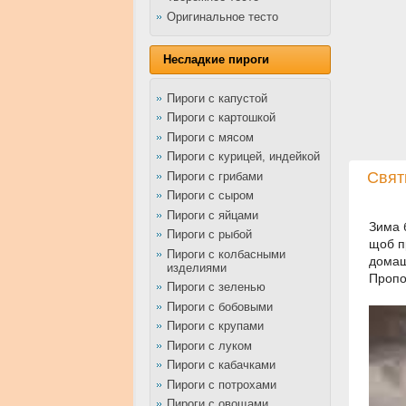
Оригинальное тесто
Несладкие пироги
Пироги с капустой
Пироги с картошкой
Пироги с мясом
Пироги с курицей, индейкой
Свят
Пироги с грибами
Пироги с сыром
Пироги с яйцами
Зима б
Пироги с рыбой
щоб п
Пироги с колбасными
домаш
изделиями
Пропо
Пироги с зеленью
Пироги с бобовыми
Пироги с крупами
Пироги с луком
Пироги с кабачками
Пироги с потрохами
Пироги с овощами