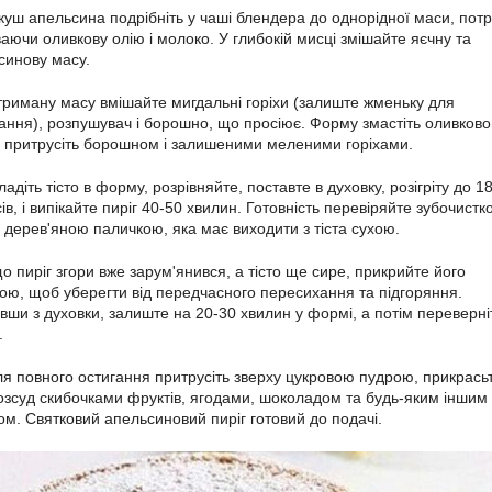
куш апельсина подрібніть у чаші блендера до однорідної маси, пот
аючи оливкову олію і молоко. У глибокій мисці змішайте яєчну та
синову масу.
триману масу вмішайте мигдальні горіхи (залиште жменьку для
ання), розпушувач і борошно, що просіює. Форму змастіть оливков
, притрусіть борошном і залишеними меленими горіхами.
ладіть тісто в форму, розрівняйте, поставте в духовку, розігріту до 1
ів, і випікайте пиріг 40-50 хвилин. Готовність перевіряйте зубочист
 дерев'яною паличкою, яка має виходити з тіста сухою.
о пиріг згори вже зарум'янився, а тісто ще сире, прикрийте його
ою, щоб уберегти від передчасного пересихання та підгоряння.
вши з духовки, залиште на 20-30 хвилин у формі, а потім переверні
.
ля повного остигання притрусіть зверху цукровою пудрою, прикрась
розсуд скибочками фруктів, ягодами, шоколадом та будь-яким іншим
ом. Святковий апельсиновий пиріг готовий до подачі.