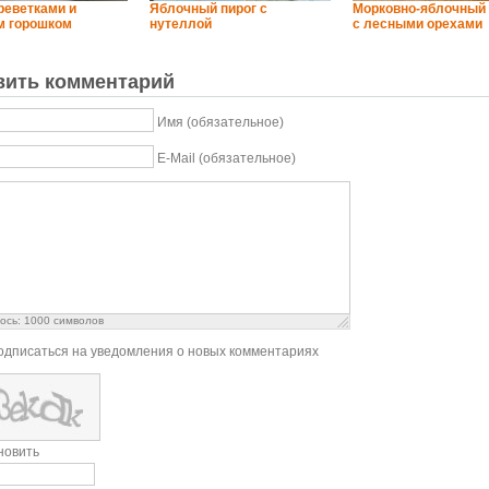
креветками и
Яблочный пирог с
Морковно-яблочный 
м горошком
нутеллой
с лесными орехами
вить комментарий
Имя (обязательное)
E-Mail (обязательное)
ось:
1000
символов
одписаться на уведомления о новых комментариях
новить