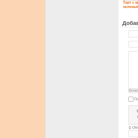
Тарт с 
зелены
Доба
Остал
П
Об