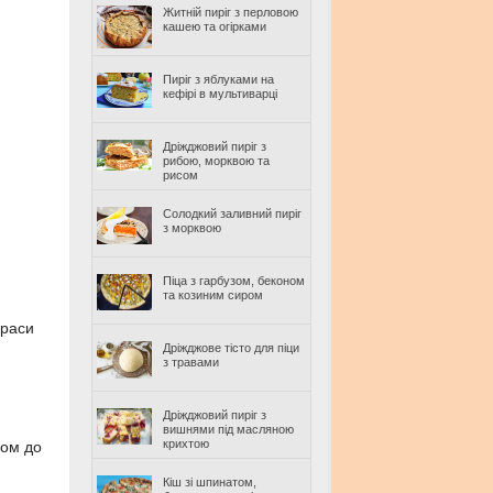
Житній пиріг з перловою
кашею та огірками
Пиріг з яблуками на
кефірі в мультиварці
Дріжджовий пиріг з
рибою, морквою та
рисом
Солодкий заливний пиріг
з морквою
Піца з гарбузом, беконом
та козиним сиром
краси
Дріжджове тісто для піци
з травами
Дріжджовий пиріг з
вишнями під масляною
крихтою
ром до
Кіш зі шпинатом,