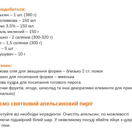
надобиться:
ьсин – 1 шт. (380 г)
 оливкова – 150 мл
око 3,5% – 150 мл
даль мелений – 150 г
шно - 2 склянки (300-320 г)
р – 1,5 склянки (300 г)
 – 5 шт.
ушувач – 10 г
ково:
вкова олія для змащення форми – близько 2 ст. ложок
ошно для посипання форми – жменька
рова пудра для посипання готового пирога
бочки фруктів, ягоди, шоколад та інші декоративні елементи для при
онально)
ємо святковий апельсиновий пиріг
готуйте всі необхідні інгредієнти. Очистіть апельсин, по можливості
яючи підшкірний білий шар. У невеликому посуді збийте яйця з цук
ї піни.