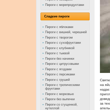
Пироги с морепродуктами
Сладкие пироги
Пироги с яблоками
Пироги с вишней, черешней
Пироги с творогом
Пироги с сухофруктами
Пироги с клубникой
Пироги с тыквой
Пироги без начинки
Пироги с цитрусовыми
Пироги с ягодами
Пироги с персиками
Пироги с грушей
Святко
на яйц
Пироги с тропическими
фруктами
надає 
Пироги с морковью
приго
довед
Пироги без выпечки
за те
Пироги со сгущенкой,
апель
нутеллой