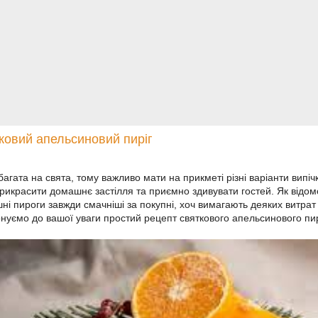
ковий апельсиновий пиріг
агата на свята, тому важливо мати на прикметі різні варіанти випіч
рикрасити домашнє застілля та приємно здивувати гостей. Як відом
ні пироги завжди смачніші за покупні, хоч вимагають деяких витрат 
нуємо до вашої уваги простий рецепт святкового апельсинового пи