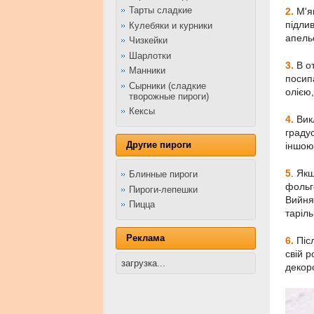
Тарты сладкие
2.
М'я
підлив
Кулебяки и курники
апель
Чизкейки
Шарлотки
3.
В о
Манники
посип
Сырники (сладкие
олією
творожные пироги)
Кексы
4.
Вик
градус
Другие пироги
іншою
5
.
Якщ
Блинные пироги
фольг
Пироги-лепешки
Вийня
Пицца
таріль
Реклама
6.
Піс
свій 
загрузка...
декор