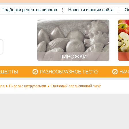
Подборки рецептов пирогов
Новости и акции сайта
О
ЕЦЕПТЫ
РАЗНООБРАЗНОЕ ТЕСТО
НАЧ
ная
Пироги с цитрусовыми
Святковий апельсиновий пиріг