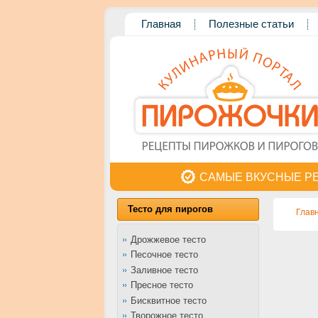
Главная
Полезные статьи
САМЫЕ ВКУСНЫЕ Р
Тесто для пирогов
Глав
Дрожжевое тесто
Песочное тесто
Заливное тесто
Пресное тесто
Бисквитное тесто
Творожное тесто