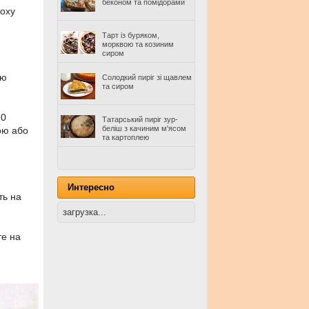
беконом та помідорами
роху
Тарт із буряком,
морквою та козиним
сиром
ою
Солодкий пиріг зі щавлем
та сиром
80
Татарський пиріг зур-
беліш з качиним м'ясом
кою або
та картоплею
Интересно
ть на
загрузка...
те на