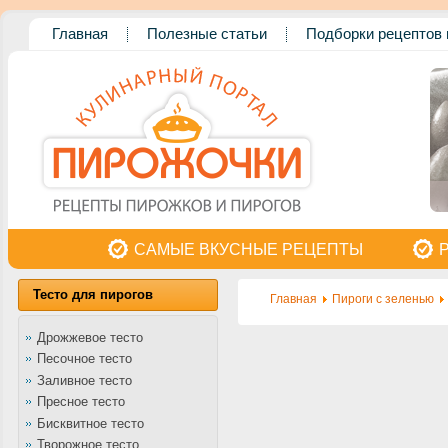
Главная
Полезные статьи
Подборки рецептов 
САМЫЕ ВКУСНЫЕ РЕЦЕПТЫ
Тесто для пирогов
Главная
Пироги с зеленью
Дрожжевое тесто
Песочное тесто
Заливное тесто
Пресное тесто
Бисквитное тесто
Творожное тесто