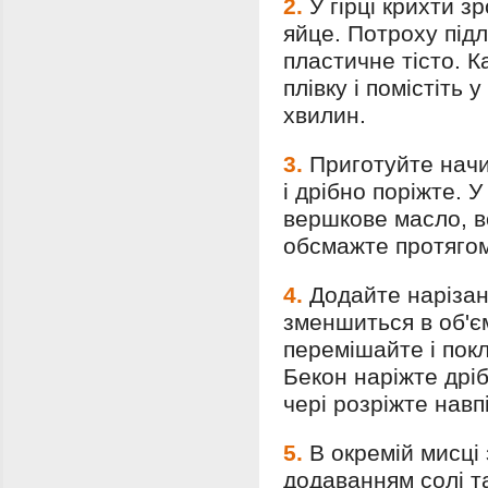
2.
У гірці крихти з
яйце. Потроху підл
пластичне тісто. К
плівку і помістіть
хвилин.
3.
Приготуйте начи
і дрібно поріжте. У
вершкове масло, в
обсмажте протягом
4.
Додайте нарізан
зменшиться в об'є
перемішайте і покл
Бекон наріжте дрі
чері розріжте навп
5.
В окремій мисці
додаванням солі т