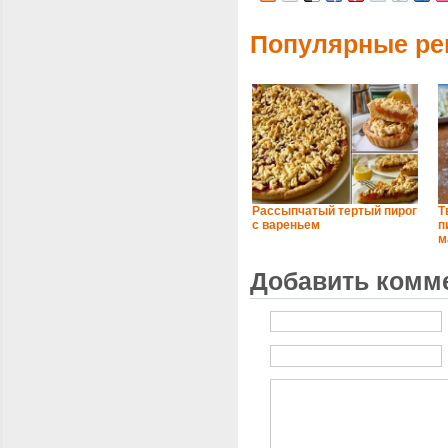
Популярные ре
Рассыпчатый тертый пирог
Т
с вареньем
п
м
Добавить комм