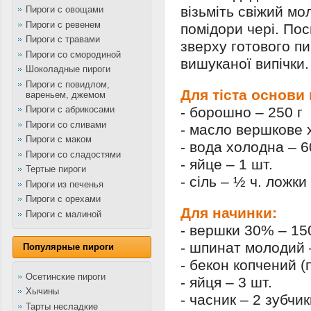
візьміть свіжий мо
Пироги с овощами
Пироги с ревенем
помідори чері. По
Пироги с травами
зверху готового п
Пироги со смородиной
вишуканої випічки.
Шоколадные пироги
Пироги с повидлом,
Для тіста основи
вареньем, джемом
Пироги с абрикосами
- борошно – 250 г
Пироги со сливами
- масло вершкове 
Пироги с маком
- вода холодна – 6
Пироги со сладостями
- яйце – 1 шт.
Тертые пироги
- сіль – ½ ч. ложки
Пироги из печенья
Пироги с орехами
Для начинки:
Пироги с малиной
- вершки 30% – 15
- шпинат молодий 
Популярные пироги
- бекон копчений (
Осетинские пироги
- яйця – 3 шт.
Хычины
- часник – 2 зубчи
Тарты несладкие