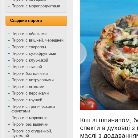
Пироги с морепродуктами
Сладкие пироги
Пироги с яблоками
Пироги с вишней, черешней
Пироги с творогом
Пироги с сухофруктами
Пироги с клубникой
Пироги с тыквой
Пироги без начинки
Пироги с цитрусовыми
Пироги с ягодами
Пироги с персиками
Пироги с грушей
Пироги с тропическими
фруктами
Пироги с морковью
Кіш зі шпинатом, 
Пироги без выпечки
спекти в духовці з
Пироги со сгущенкой,
маслі з додавання
нутеллой