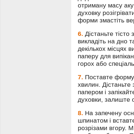
отриману масу аку
духовку розігріват
форми змастіть в
6.
Дістаньте тісто 
викладіть на дно т
декількох місцях 
паперу для випіка
горох або спеціаль
7.
Поставте форму 
хвилин. Дістаньте 
папером і запікайт
духовки, залиште 
8.
На запечену осн
шпинатом і вставте
розрізами вгору. 