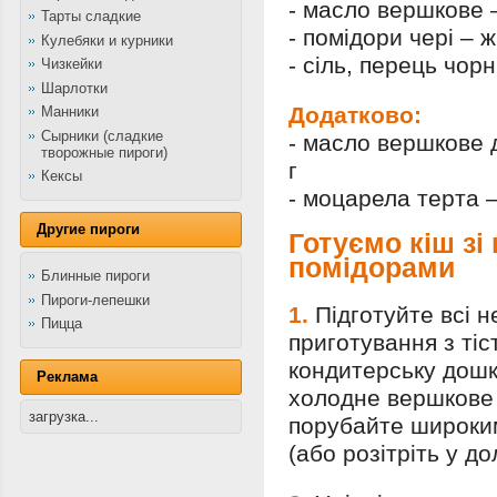
- масло вершкове –
Тарты сладкие
- помідори чері – 
Кулебяки и курники
- сіль, перець чор
Чизкейки
Шарлотки
Додатково:
Манники
Сырники (сладкие
- масло вершкове 
творожные пироги)
г
Кексы
- моцарела терта –
Другие пироги
Готуємо кіш зі
помідорами
Блинные пироги
Пироги-лепешки
1.
Підготуйте всі н
Пицца
приготування з тіс
кондитерську дошк
Реклама
холодне вершкове 
загрузка...
порубайте широким
(або розітріть у до