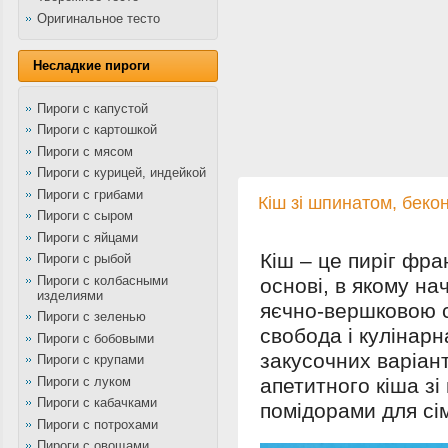
Оригинальное тесто
Несладкие пироги
Пироги с капустой
Пироги с картошкой
Пироги с мясом
Пироги с курицей, индейкой
Пироги с грибами
Кіш зі шпинатом, беко
Пироги с сыром
Пироги с яйцами
Кіш – це пиріг фра
Пироги с рыбой
Пироги с колбасными
основі, в якому на
изделиями
яєчно-вершковою 
Пироги с зеленью
свобода і кулінарн
Пироги с бобовыми
закусочних варіан
Пироги с крупами
Пироги с луком
апетитного кіша з
Пироги с кабачками
помідорами для сім
Пироги с потрохами
Пироги с овощами