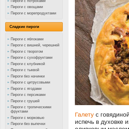
Пироги с потрохами
Пироги с овощами
Пироги с морепродуктами
Сладкие пироги
Пироги с яблоками
Пироги с вишней, черешней
Пироги с творогом
Пироги с сухофруктами
Пироги с клубникой
Пироги с тыквой
Пироги без начинки
Пироги с цитрусовыми
Пироги с ягодами
Пироги с персиками
Пироги с грушей
Пироги с тропическими
фруктами
Галету
с говядино
Пироги с морковью
испечь в духовке и
Пироги без выпечки
оливковым маслом