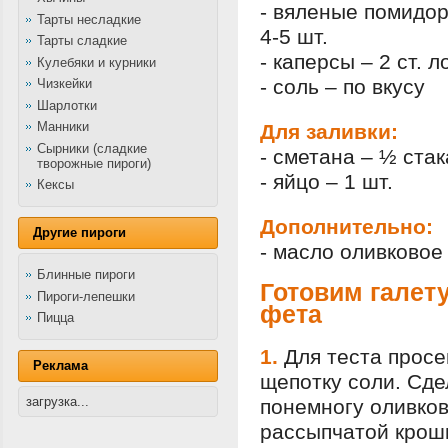
- вяленые помидор
Тарты несладкие
4-5 шт.
Тарты сладкие
- каперсы – 2 ст. л
Кулебяки и курники
- соль – по вкусу
Чизкейки
Шарлотки
Манники
Для заливки:
Сырники (сладкие
- сметана – ½ ста
творожные пироги)
- яйцо – 1 шт.
Кексы
Дополнительно:
Другие пироги
- масло оливковое
Блинные пироги
Готовим галет
Пироги-лепешки
фета
Пицца
1.
Для теста просей
Реклама
щепотку соли. Сде
загрузка...
понемногу оливков
рассыпчатой крошк