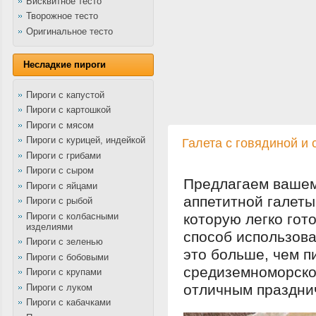
Бисквитное тесто
Творожное тесто
Оригинальное тесто
Несладкие пироги
Пироги с капустой
Пироги с картошкой
Пироги с мясом
Пироги с курицей, индейкой
Галета с говядиной и
Пироги с грибами
Пироги с сыром
Предлагаем вашем
Пироги с яйцами
аппетитной галеты
Пироги с рыбой
Пироги с колбасными
которую легко гот
изделиями
способ использова
Пироги с зеленью
это больше, чем п
Пироги с бобовыми
средиземноморско
Пироги с крупами
отличным праздни
Пироги с луком
Пироги с кабачками