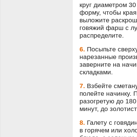
круг диаметром 30
форму, чтобы края
выложите раскрош
говяжий фарш с лу
распределите.
6.
Посыпьте сверху
нарезанные произ
заверните на начи
складками.
7.
Взбейте сметан
полейте начинку. П
разогретую до 180
минут, до золотист
8.
Галету с говяди
в горячем или хол