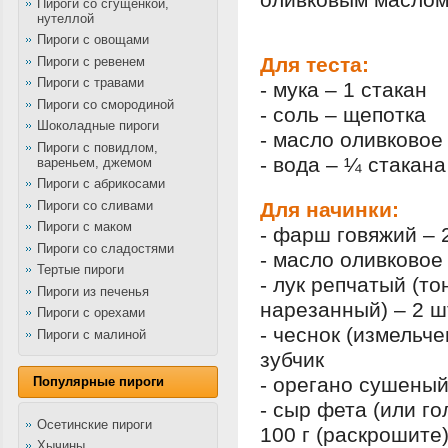
Пироги со сгущенкой,
нутеллой
Пироги с овощами
Для теста:
Пироги с ревенем
Пироги с травами
- мука – 1 стакан
Пироги со смородиной
- соль – щепотка
Шоколадные пироги
- масло оливковое
Пироги с повидлом,
- вода – ¼ стакана
вареньем, джемом
Пироги с абрикосами
Пироги со сливами
Для начинки:
Пироги с маком
- фарш говяжий – 
Пироги со сладостями
- масло оливковое 
Тертые пироги
- лук репчатый (то
Пироги из печенья
нарезанный) – 2 ш
Пироги с орехами
- чеснок (измельче
Пироги с малиной
зубчик
- орегано сушеный 
Популярные пироги
- сыр фета (или го
Осетинские пироги
100 г (раскрошите
Хычины