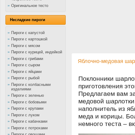
Оригинальное тесто
Несладкие пироги
Пироги с капустой
Пироги с картошкой
Пироги с мясом
Пироги с курицей, индейкой
Пироги с грибами
Яблочно-медовая шар
Пироги с сыром
Пироги с яйцами
Поклонники шарло
Пироги с рыбой
Пироги с колбасными
приготовления это
изделиями
Предлагаем вам з
Пироги с зеленью
медовой шарлотки.
Пироги с бобовыми
наполнитель из яб
Пироги с крупами
Пироги с луком
меда и корицы. Бо
Пироги с кабачками
немного теста – в
Пироги с потрохами
Пироги с овощами