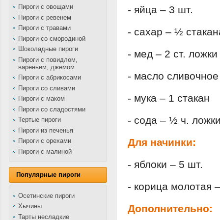
Пироги с овощами
- яйца – 3 шт.
Пироги с ревенем
Пироги с травами
- сахар – ½ стакан
Пироги со смородиной
Шоколадные пироги
- мед – 2 ст. ложки
Пироги с повидлом,
вареньем, джемом
- масло сливочное 
Пироги с абрикосами
Пироги со сливами
- мука – 1 стакан
Пироги с маком
Пироги со сладостями
- сода – ½ ч. ложк
Тертые пироги
Пироги из печенья
Для начинки:
Пироги с орехами
Пироги с малиной
- яблоки – 5 шт.
Популярные пироги
- корица молотая –
Осетинские пироги
Хычины
Дополнительно:
Тарты несладкие