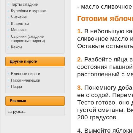
Тарты сладкие
- масло сливочное
Кулебяки и курники
Готовим яблоч
Чизкейки
Шарлотки
Манники
1.
В небольшую ка
Сырники (сладкие
сливочное масло и
творожные пироги)
Оставьте остывать
Кексы
2.
Разбейте яйца в
Другие пироги
состояния пышной 
растопленный с м
Блинные пироги
Пироги-лепешки
3.
Понемногу доба
Пицца
ее с содой. Перем
Реклама
Тесто готово, оно
густой сметаны. В
загрузка...
200 градусов.
4.
Вымойте яблоки,