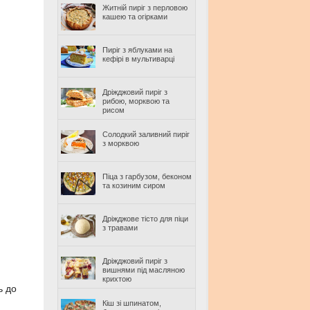
Житній пиріг з перловою
кашею та огірками
Пиріг з яблуками на
кефірі в мультиварці
Дріжджовий пиріг з
рибою, морквою та
рисом
Солодкий заливний пиріг
з морквою
Піца з гарбузом, беконом
та козиним сиром
Дріжджове тісто для піци
з травами
Дріжджовий пиріг з
вишнями під масляною
крихтою
ь до
Кіш зі шпинатом,