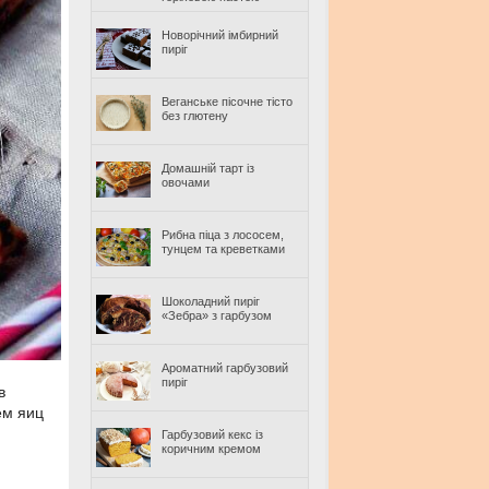
Новорічний імбирний
пиріг
Веганське пісочне тісто
без глютену
Домашній тарт із
овочами
Рибна піца з лососем,
тунцем та креветками
Шоколадний пиріг
«Зебра» з гарбузом
Ароматний гарбузовий
пиріг
в
ем яиц
Гарбузовий кекс із
коричним кремом