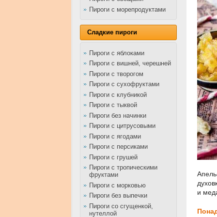
Пироги с морепродуктами
Сладкие пироги
Пироги с яблоками
Пироги с вишней, черешней
Пироги с творогом
Пироги с сухофруктами
Пироги с клубникой
Пироги с тыквой
Пироги без начинки
Пироги с цитрусовыми
Пироги с ягодами
Пироги с персиками
Пироги с грушей
Пироги с тропическими
Апель
фруктами
духов
Пироги с морковью
и мед
Пироги без выпечки
Пироги со сгущенкой,
Понад
нутеллой