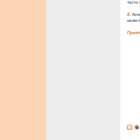
тесто
8.
Апе
качес
Прият