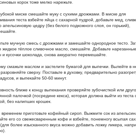
синовых корок тоже мелко нарежьте.
лубокой миске смешайте муку с сухими дрожжами. В миске для
ивания теста взбейте яйца с сахарной пудрой, добавьте мед, сливк
ю апельсиновую цедру (без белого подкожного слоя, он горький),
ешайте.
пьте мучную смесь с дрожжами и замешайте однородное тесто. За
е жидкое тёплое сливочное масло, смешайте. Добавьте нарезанны
ы и кусочки шоколада, снова аккуратно перемешайте.
му смажьте маслом и застелите бумагой для выпечки. Вылейте в н
, разровняйте сверху. Поставьте в духовку, предварительно разогре
радусов, и выпекайте 50-60 минут.
овность ближе к концу выпекания проверяйте зубочисткой или друг
янной палочкой (посредине кекса), которая должна выйти из теста 
той, без налипших крошек.
 временем приготовьте кофейный сироп. Выжмите сок из апельсин
йте его со свежесваренным кофе и взбейте, понемногу всыпая са
 (для более изысканного вкуса можно добавить ложку ликера, напр
о).