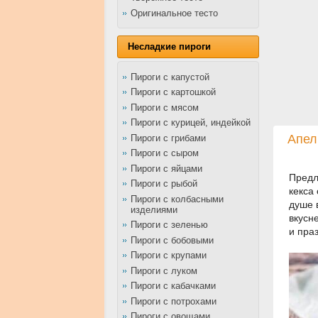
Оригинальное тесто
Несладкие пироги
Пироги с капустой
Пироги с картошкой
Пироги с мясом
Пироги с курицей, индейкой
Апел
Пироги с грибами
Пироги с сыром
Пироги с яйцами
Предл
Пироги с рыбой
кекса
Пироги с колбасными
душе 
изделиями
вкусн
Пироги с зеленью
и пра
Пироги с бобовыми
Пироги с крупами
Пироги с луком
Пироги с кабачками
Пироги с потрохами
Пироги с овощами