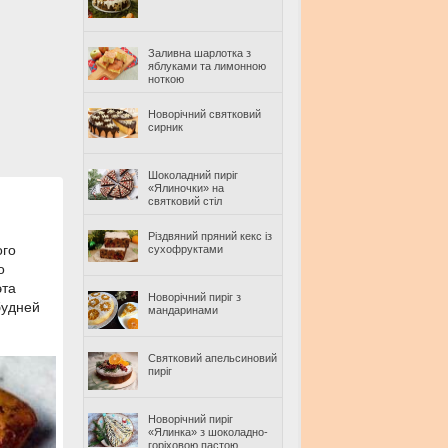
Заливна шарлотка з
яблуками та лимонною
ноткою
Новорічний святковий
сирник
Шоколадний пиріг
«Ялиночки» на
святковий стіл
Різдвяний пряний кекс із
ого
сухофруктами
о
эта
Новорічний пиріг з
будней
мандаринами
Святковий апельсиновий
пиріг
Новорічний пиріг
«Ялинка» з шоколадно-
горіховою пастою