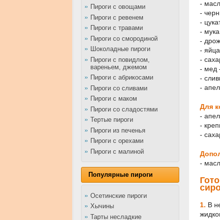
- масл
Пироги с овощами
- чер
Пироги с ревенем
- цук
Пироги с травами
- мука
Пироги со смородиной
- дрож
Шоколадные пироги
- яйца
- саха
Пироги с повидлом,
вареньем, джемом
- мед 
Пироги с абрикосами
- сли
- апе
Пироги со сливами
Пироги с маком
Для к
Пироги со сладостями
- апел
Тертые пироги
- кре
Пироги из печенья
- саха
Пироги с орехами
Пироги с малиной
Допо
- мас
Популярные пироги
Гот
сир
Осетинские пироги
1.
В н
Хычины
жидко
Тарты несладкие