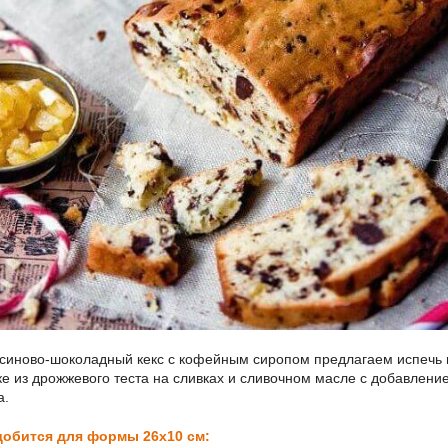
синово-шоколадный кекс с кофейным сиропом предлагаем испечь 
ке из дрожжевого теста на сливках и сливочном масле с добавлени
а.
обится для формы 26х10 см: