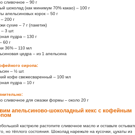
о сливочное – 90 г
ный шоколад (как минимум 70% какао) – 100 г
аты апельсиновых корок – 50 г
 – 200 г
жи сухие – 7 г (пакетик)
 – 3 шт.
рная пудра – 130 г
– 60 г
вки 36% – 110 мл
льсиновая цедра – из 1 апельсина
офейного сиропа:
ьсин – ½ шт.
пкий кофе свежесваренный – 100 мл
рная пудра – 10 г
лнительно:
ло сливочное для смазки формы – около 20 г
овим апельсиново-шоколадный кекс с кофейным
опом
ебольшой кастрюле растопите сливочное масло и оставьте остыват
го, но тёплого состояния. Шоколад нарежьте на кусочки, цукаты из