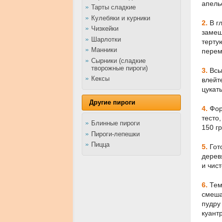
апель
Тарты сладкие
Кулебяки и курники
2.
В г
Чизкейки
замеш
Шарлотки
терту
Манники
перем
Сырники (сладкие
творожные пироги)
3.
Всы
Кексы
влейт
цукат
Другие пироги
4.
Фор
тесто
Блинные пироги
150 г
Пироги-лепешки
Пицца
5.
Гот
дерев
и чис
6.
Тем
смеша
пудру
куантр