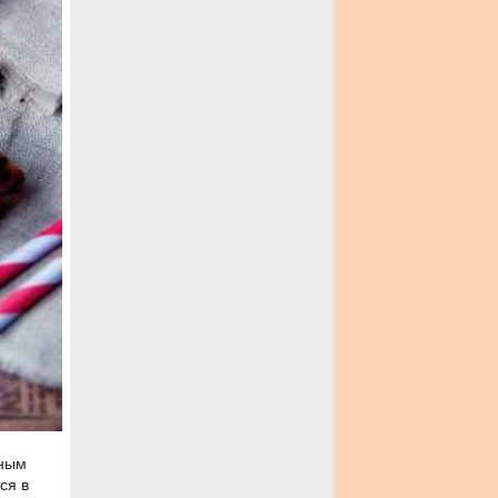
йным
ся в