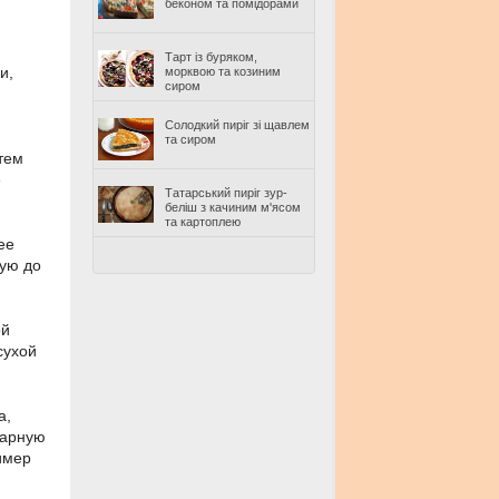
беконом та помідорами
Тарт із буряком,
и,
морквою та козиним
сиром
Солодкий пиріг зі щавлем
та сиром
тем
е
Татарський пиріг зур-
беліш з качиним м'ясом
та картоплею
ее
тую до
ой
сухой
а,
харную
имер