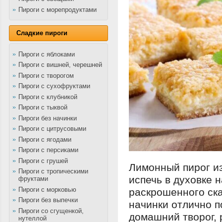
Пироги с морепродуктами
Сладкие пироги
Пироги с яблоками
Пироги с вишней, черешней
Пироги с творогом
Пироги с сухофруктами
Пироги с клубникой
Пироги с тыквой
Пироги без начинки
Пироги с цитрусовыми
Пироги с ягодами
Пироги с персиками
Пироги с грушей
Лимонный пирог из
Пироги с тропическими
испечь в духовке н
фруктами
Пироги с морковью
раскрошенного ска
Пироги без выпечки
начинки отлично 
Пироги со сгущенкой,
домашний творог,
нутеллой