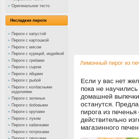
Оригинальное тесто
Несладкие пироги
Пироги с капустой
Пироги с картошкой
Пироги с мясом
Пироги с курицей, индейкой
Пироги с грибами
Лимонный пирог из пе
Пироги с сыром
Пироги с яйцами
Если у вас нет же
Пироги с рыбой
Пироги с колбасными
пока не научились 
изделиями
домашней выпечки 
Пироги с зеленью
останутся. Предла
Пироги с бобовыми
пирога из печенья 
Пироги с крупами
Пироги с луком
действительно изг
Пироги с кабачками
магазинного печен
Пироги с потрохами
Пироги с овощами