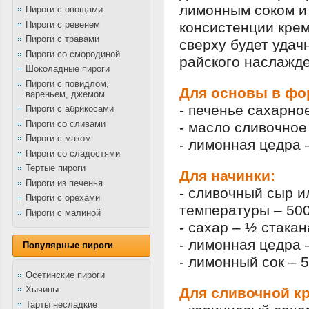
лимонным соком и
Пироги с овощами
Пироги с ревенем
консистенции крем
Пироги с травами
сверху будет уда
Пироги со смородиной
райского наслажде
Шоколадные пироги
Пироги с повидлом,
Для основы в фо
вареньем, джемом
- печенье сахарное
Пироги с абрикосами
Пироги со сливами
- масло сливочное 
Пироги с маком
- лимонная цедра 
Пироги со сладостями
Тертые пироги
Для начинки:
Пироги из печенья
- сливочный сыр 
Пироги с орехами
температуры – 500
Пироги с малиной
- сахар – ½ стакана
- лимонная цедра 
Популярные пироги
- лимонный сок – 
Осетинские пироги
Хычины
Для сливочной к
Тарты несладкие