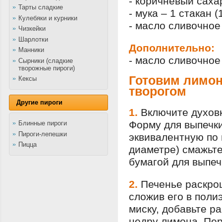
- коричневый сахар
Тарты сладкие
- мука – 1 стакан (
Кулебяки и курники
- масло сливочное
Чизкейки
Шарлотки
Дополнительно:
Манники
- масло сливочное
Сырники (сладкие
творожные пироги)
Готовим лимон
Кексы
творогом
Другие пироги
1.
Включите духовк
Форму для выпечки
Блинные пироги
Пироги-лепешки
эквивалентную по 
Пицца
диаметре) смажьт
бумагой для выпеч
2.
Печенье раскро
сложив его в поли
миску, добавьте р
цедру лимона. Пе