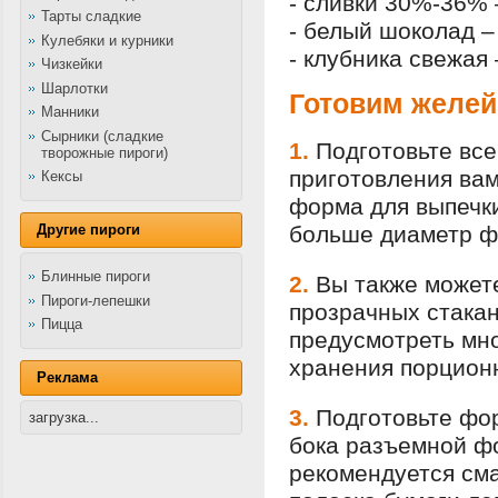
- сливки 30%-36% –
Тарты сладкие
- белый шоколад –
Кулебяки и курники
- клубника свежая 
Чизкейки
Шарлотки
Готовим желей
Манники
Сырники (сладкие
1.
Подготовьте вс
творожные пироги)
приготовления ва
Кексы
форма для выпечки
Другие пироги
больше диаметр фо
Блинные пироги
2.
Вы также может
Пироги-лепешки
прозрачных стакан
Пицца
предусмотреть мно
хранения порцион
Реклама
3.
Подготовьте фор
загрузка...
бока разъемной ф
рекомендуется сма