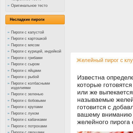
Оригинальное тесто
Несладкие пироги
Пироги с капустой
Пироги с картошкой
Пироги с мясом
Пироги с курицей, индейкой
Пироги с грибами
Желейный пирог с клу
Пироги с сыром
Пироги с яйцами
Известна определе
Пироги с рыбой
Пироги с колбасными
которые готовятся
изделиями
или же выпекается 
Пироги с зеленью
называемые желей
Пироги с бобовыми
готовится с доба
Пироги с крупами
Пироги с луком
вашему вниманию 
Пироги с кабачками
желейного пирога 
Пироги с потрохами
Пироги с овощами