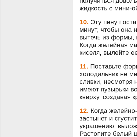
получиться доволь
жидкость с мини-о
10.
Эту пену поста
минут, чтобы она 
вытечь из формы, 
Когда желейная м
киселя, вылейте е
11.
Поставьте форм
холодильник не ме
сливки, несмотря 
имеют пузырьки во
кверху, создавая 
12.
Когда желейно
застынет и сгусти
украшению, выложи
Растопите белый ш