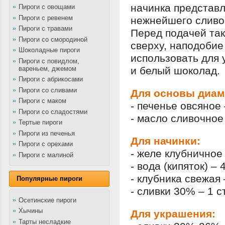
начинка представл
Пироги с овощами
Пироги с ревенем
нежнейшего сливоч
Пироги с травами
Перед подачей так
Пироги со смородиной
сверху, наподобие
Шоколадные пироги
использовать для 
Пироги с повидлом,
вареньем, джемом
и белый шоколад.
Пироги с абрикосами
Пироги со сливами
Для основы диам
Пироги с маком
- печенье овсяное 
Пироги со сладостями
- масло сливочное 
Тертые пироги
Пироги из печенья
Для начинки:
Пироги с орехами
- желе клубничное 
Пироги с малиной
- вода (кипяток) – 
- клубника свежая 
Популярные пироги
- сливки 30% – 1 с
Осетинские пироги
Хычины
Для украшения:
Тарты несладкие