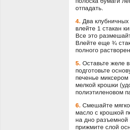
полоска бумаги лег
отпадать.
4.
Два клубничных
влейте 1 стакан к
Все это размешайт
Влейте еще ¾ стак
полного растворен
5.
Оставьте желе в
подготовьте основ
печенье миксером 
мелкой крошки (уд
полиэтиленовом па
6.
Смешайте мягко
масло с крошкой 
на дно разъемной
прижмите слой осн