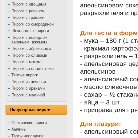
апельсиновом соке
Пироги с овощами
Пироги с ревенем
разрыхлителя и пр
Пироги с травами
Пироги со смородиной
Шоколадные пироги
Для теста в форм
Пироги с повидлом,
- мука – 180 г (1 с
вареньем, джемом
- крахмал картофе
Пироги с абрикосами
- разрыхлитель – 1
Пироги со сливами
Пироги с маком
- апельсиновая цед
Пироги со сладостями
апельсинов
Тертые пироги
- апельсиновый со
Пироги из печенья
- масло сливочное 
Пироги с орехами
- сахар – ½ стакан
Пироги с малиной
- яйца – 3 шт.
- приправа для пря
Популярные пироги
Для глазури:
Осетинские пироги
Хычины
- апельсиновый сок
Тарты несладкие