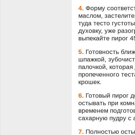
4.
Форму соответс
маслом, застелите
туда тесто густот
духовку, уже разо
выпекайте пирог 4
5.
Готовность ближ
шпажкой, зубочист
палочкой, которая
пропеченного тест
крошек.
6.
Готовый пирог д
остывать при комн
временем подготов
сахарную пудру с 
7.
Полностью осты