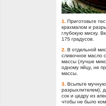
1.
Приготовьте тес
крахмалом и разры
глубокую миску. В
175 градусов.
2.
В отдельной ми
сливочное масло 
массы (лучше микс
одному яйцу, не п
массы.
3.
Всыпьте мучную
разрыхлителем), д
сок и цедру из ап
чтобы не было ком