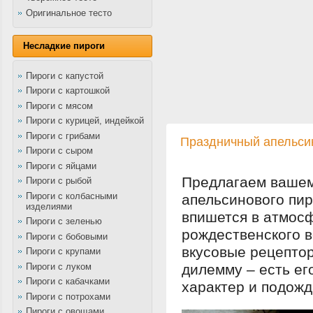
Оригинальное тесто
Несладкие пироги
Пироги с капустой
Пироги с картошкой
Пироги с мясом
Пироги с курицей, индейкой
Пироги с грибами
Праздничный апельси
Пироги с сыром
Пироги с яйцами
Предлагаем вашем
Пироги с рыбой
Пироги с колбасными
апельсинового пир
изделиями
впишется в атмосф
Пироги с зеленью
рождественского в
Пироги с бобовыми
вкусовые рецептор
Пироги с крупами
Пироги с луком
дилемму – есть ег
Пироги с кабачками
характер и подожд
Пироги с потрохами
Пироги с овощами