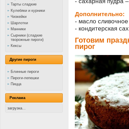
- сахарная пудра –
Тарты сладкие
Кулебяки и курники
Дополнительно:
Чизкейки
- масло сливочное
Шарлотки
- кондитерская са
Манники
Сырники (сладкие
Готовим праз
творожные пироги)
пирог
Кексы
Другие пироги
Блинные пироги
Пироги-лепешки
Пицца
Реклама
загрузка...