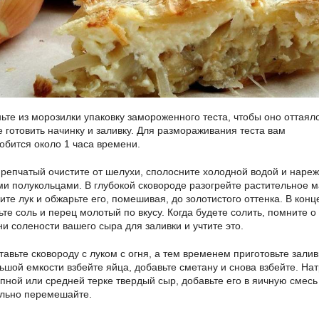
те из морозилки упаковку замороженного теста, чтобы оно оттаяло
е готовить начинку и заливку. Для размораживания теста вам
обится около 1 часа времени.
репчатый очистите от шелухи, сполосните холодной водой и нареж
ми полукольцами. В глубокой сковороде разогрейте растительное м
ите лук и обжарьте его, помешивая, до золотистого оттенка. В конц
ьте соль и перец молотый по вкусу. Когда будете солить, помните о
ни солености вашего сыра для заливки и учтите это.
авьте сковороду с луком с огня, а тем временем приготовьте залив
ьшой емкости взбейте яйца, добавьте сметану и снова взбейте. На
упной или средней терке твердый сыр, добавьте его в яичную смесь
льно перемешайте.