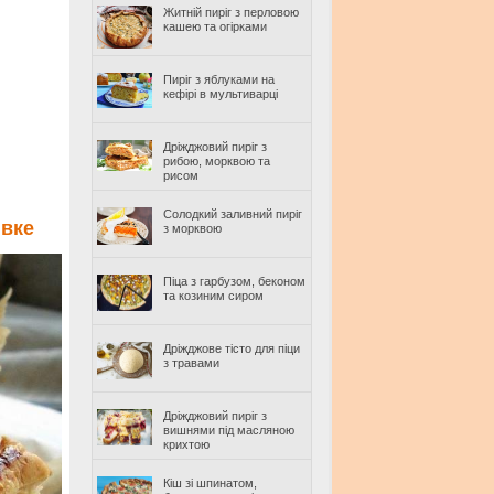
Житній пиріг з перловою
кашею та огірками
Пиріг з яблуками на
кефірі в мультиварці
Дріжджовий пиріг з
рибою, морквою та
рисом
Солодкий заливний пиріг
ивке
з морквою
Піца з гарбузом, беконом
та козиним сиром
Дріжджове тісто для піци
з травами
Дріжджовий пиріг з
вишнями під масляною
крихтою
Кіш зі шпинатом,