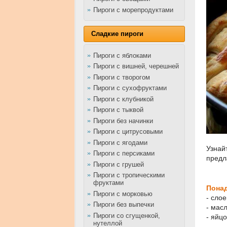
Пироги с морепродуктами
Сладкие пироги
Пироги с яблоками
Пироги с вишней, черешней
Пироги с творогом
Пироги с сухофруктами
Пироги с клубникой
Пироги с тыквой
Пироги без начинки
Пироги с цитрусовыми
Пироги с ягодами
Узнай
Пироги с персиками
предл
Пироги с грушей
Пироги с тропическими
фруктами
Понад
Пироги с морковью
- слое
Пироги без выпечки
- мас
Пироги со сгущенкой,
- яйцо
нутеллой