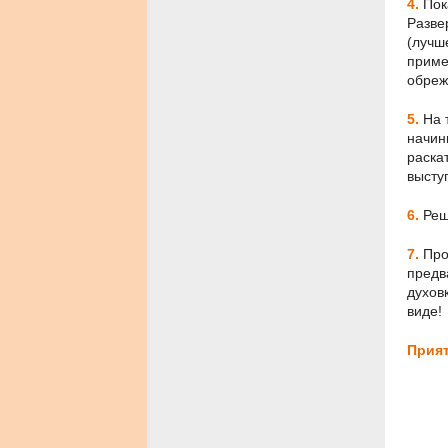
4.
Пока
Разве
(лучш
приме
обреж
5.
На 
начин
раска
высту
6.
Реш
7.
Прос
предв
духов
виде!
Прият