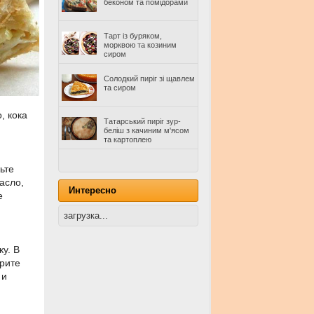
беконом та помідорами
Тарт із буряком,
морквою та козиним
сиром
Солодкий пиріг зі щавлем
та сиром
, кока
Татарський пиріг зур-
беліш з качиним м'ясом
та картоплею
ьте
асло,
Интересно
е
загрузка...
ку. В
трите
 и