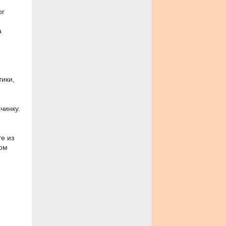
ог
а
тики,
чинку.
те из
ном