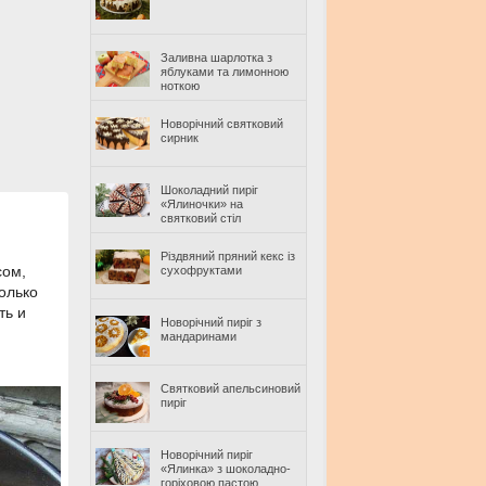
Заливна шарлотка з
яблуками та лимонною
ноткою
Новорічний святковий
сирник
Шоколадний пиріг
«Ялиночки» на
святковий стіл
Різдвяний пряний кекс із
сом,
сухофруктами
олько
ть и
Новорічний пиріг з
мандаринами
Святковий апельсиновий
пиріг
Новорічний пиріг
«Ялинка» з шоколадно-
горіховою пастою