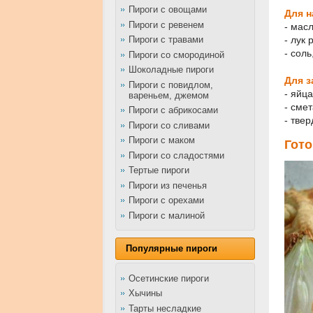
Пироги с овощами
Для н
Пироги с ревенем
- масл
- лук 
Пироги с травами
- сол
Пироги со смородиной
Шоколадные пироги
Для з
Пироги с повидлом,
- яйца
вареньем, джемом
- смет
Пироги с абрикосами
- твер
Пироги со сливами
Пироги с маком
Гото
Пироги со сладостями
Тертые пироги
Пироги из печенья
Пироги с орехами
Пироги с малиной
Популярные пироги
Осетинские пироги
Хычины
Тарты несладкие