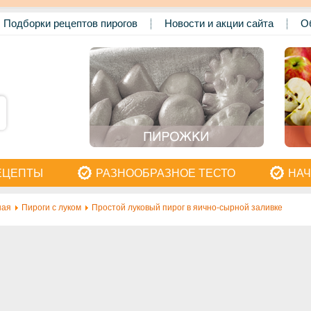
Подборки рецептов пирогов
Новости и акции сайта
О
ЕЦЕПТЫ
РАЗНООБРАЗНОЕ ТЕСТО
НАЧ
ная
Пироги с луком
Простой луковый пирог в яично-сырной заливке