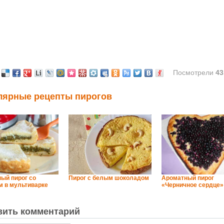
Посмотрели
43
лярные рецепты пирогов
ый пирог со
Пирог с белым шоколадом
Ароматный пирог
 в мультиварке
«Черничное сердце»
вить комментарий