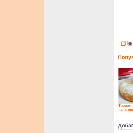
Попу
Творожн
щавелем
Доба