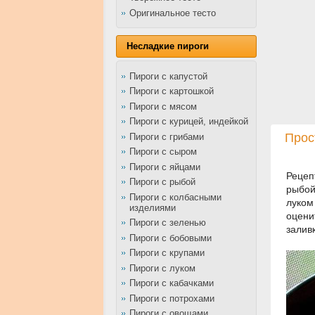
Оригинальное тесто
Несладкие пироги
Пироги с капустой
Пироги с картошкой
Пироги с мясом
Пироги с курицей, индейкой
Прос
Пироги с грибами
Пироги с сыром
Пироги с яйцами
Рецеп
Пироги с рыбой
рыбой
Пироги с колбасными
луком
изделиями
оцени
Пироги с зеленью
залив
Пироги с бобовыми
Пироги с крупами
Пироги с луком
Пироги с кабачками
Пироги с потрохами
Пироги с овощами