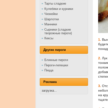
Тарты сладкие
Кулебяки и курники
Чизкейки
Шарлотки
Манники
Сырники (сладкие
творожные пироги)
Кексы
1.
Вынь
будет
понад
Другие пироги
2.
Лук 
Блинные пироги
тонки
Пироги-лепешки
полож
Пицца
добав
степе
Реклама
3.
Отст
небол
загрузка...
на кр
тщате