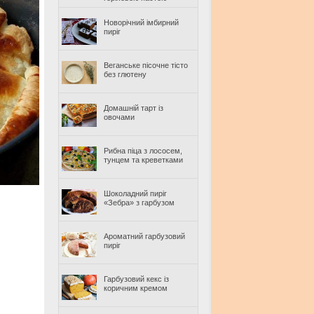
Новорічний імбирний
пиріг
Веганське пісочне тісто
без глютену
Домашній тарт із
овочами
Рибна піца з лососем,
тунцем та креветками
Шоколадний пиріг
«Зебра» з гарбузом
Ароматний гарбузовий
пиріг
Гарбузовий кекс із
коричним кремом