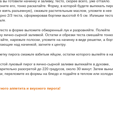
 вы готовили начинку и заливку, тесто, скорее всего, уже оттаяло.
рните его, тонко раскатайте. Форму, в которой будете выпекать пир
е взять разъемную), смажьте растительным маслом, уложите в нее
рно 2/3 теста, сформировав бортики высотой 4-5 см. Излишки тест
ьте.
тесто в форме выложите обжаренный лук и разровняйте. Полейте
ку яично-сырной заливкой. Остатки и обрезки теста смешайте тонко
тайте, нарежьте полоски, уложите на начинку в виде решетки, а бор
пающие над начинкой, загните к центру.
етку пирога смажьте взбитым яйцом, остатки которого вылейте в на
той луковый пирог в яично-сырной заливке выпекайте в духовке,
арительно разогретой до 220 градусов, около 30 минут. Затем вынь
ки, переложите из формы на блюдо и подайте в теплом или холод
ного аппетита и вкусного пирога!