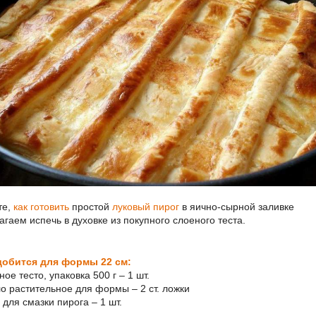
те,
как готовить
простой
луковый пирог
в яично-сырной заливке
агаем испечь в духовке из покупного слоеного теста.
обится для формы 22 см:
ное тесто, упаковка 500 г – 1 шт.
ло растительное для формы – 2 ст. ложки
 для смазки пирога – 1 шт.