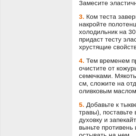
Замесите эластичн
3.
Ком теста завер
накройте полотенц
холодильник на 30
придаст тесту элас
хрустящие свойств
4.
Тем временем пр
очистите от кожур
семечками. Мякоть
см, сложите на от
оливковым маслом
5.
Добавьте к тыкв
травы), поставьте
духовку и запекайт
выньте противень 
остывать на нем.