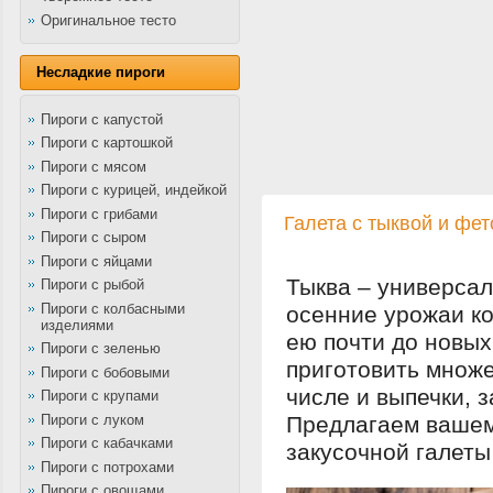
Оригинальное тесто
Несладкие пироги
Пироги с капустой
Пироги с картошкой
Пироги с мясом
Пироги с курицей, индейкой
Пироги с грибами
Галета с тыквой и фет
Пироги с сыром
Пироги с яйцами
Тыква – универса
Пироги с рыбой
Пироги с колбасными
осенние урожаи к
изделиями
ею почти до новых
Пироги с зеленью
приготовить множе
Пироги с бобовыми
числе и выпечки, 
Пироги с крупами
Пироги с луком
Предлагаем вашем
Пироги с кабачками
закусочной галеты
Пироги с потрохами
Пироги с овощами