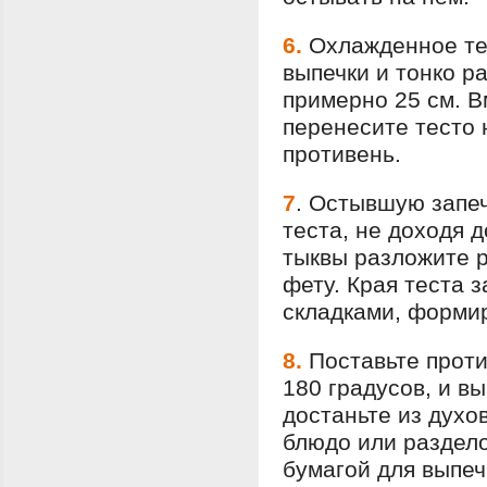
6.
Охлажденное те
выпечки и тонко р
примерно 25 см. В
перенесите тесто 
противень.
7
.
Остывшую запеч
теста, не доходя д
тыквы разложите 
фету. Края теста 
складками, формир
8.
Поставьте проти
180 градусов, и в
достаньте из духо
блюдо или раздело
бумагой для выпеч