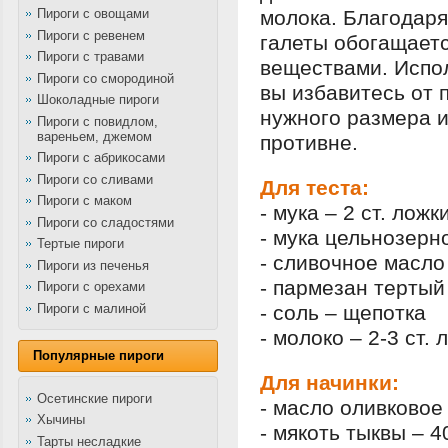
Пироги с овощами
молока. Благодаря
Пироги с ревенем
галеты обогащает
Пироги с травами
веществами. Испол
Пироги со смородиной
вы избавитесь от
Шоколадные пироги
нужного размера и
Пироги с повидлом,
вареньем, джемом
противне.
Пироги с абрикосами
Пироги со сливами
Для теста:
Пироги с маком
- мука – 2 ст. ложк
Пироги со сладостями
- мука цельнозерно
Тертые пироги
- сливочное масло 
Пироги из печенья
- пармезан тертый 
Пироги с орехами
Пироги с малиной
- соль – щепотка
- молоко – 2-3 ст. 
Популярные пироги
Для начинки:
Осетинские пироги
- масло оливковое 
Хычины
- мякоть тыквы – 4
Тарты несладкие