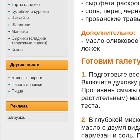
- сыр фета раскро
Тарты сладкие
- соль, перец чер
Кулебяки и курники
- прованские травы
Чизкейки
Шарлотки
Манники
Дополнительно:
Сырники (сладкие
- масло оливковое 
творожные пироги)
ложек
Кексы
Готовим галет
Другие пироги
1.
Подготовьте вс
Блинные пироги
Включите духовку 
Пироги-лепешки
Противень смажьт
Пицца
растительным) мас
теста.
Реклама
загрузка...
2
.
В глубокой мис
масло с двумя вид
пармезан и соль. 