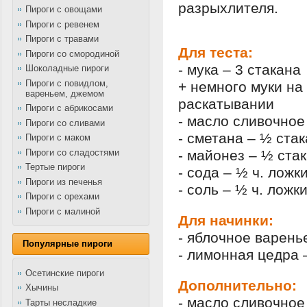
разрыхлителя.
Пироги с овощами
Пироги с ревенем
Пироги с травами
Для теста:
Пироги со смородиной
- мука – 3 стакана
Шоколадные пироги
Пироги с повидлом,
+ немного муки на
вареньем, джемом
раскатывании
Пироги с абрикосами
- масло сливочное 
Пироги со сливами
- сметана – ½ ста
Пироги с маком
Пироги со сладостями
- майонез – ½ ста
Тертые пироги
- сода – ½ ч. ложк
Пироги из печенья
- соль – ½ ч. ложк
Пироги с орехами
Пироги с малиной
Для начинки:
- яблочное варенье
Популярные пироги
- лимонная цедра 
Осетинские пироги
Дополнительно:
Хычины
- масло сливочное
Тарты несладкие