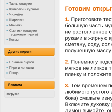
Тарты сладкие
Готовим откры
Кулебяки и курники
Чизкейки
1.
Приготовьте тес
Шарлотки
большую часть муки
Манники
Сырники (сладкие
не растопленное с
творожные пироги)
руками в жирную к
Кексы
сметану, соду, со
полученную массу
Другие пироги
2.
Понемногу подс
Блинные пироги
мягкое не липкое 
Пироги-лепешки
Пицца
пленку и положите
3.
Тем временем п
Реклама
любимого густого 
загрузка...
бока) смажьте изн
Включите духовку 
Лимон вымойте, ош