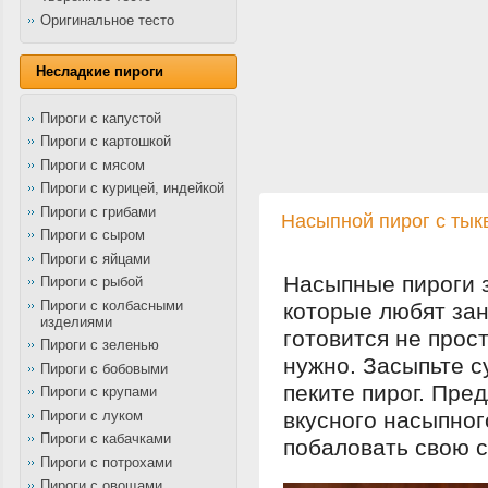
Оригинальное тесто
Несладкие пироги
Пироги с капустой
Пироги с картошкой
Пироги с мясом
Пироги с курицей, индейкой
Пироги с грибами
Насыпной пирог с тык
Пироги с сыром
Пироги с яйцами
Насыпные пироги з
Пироги с рыбой
Пироги с колбасными
которые любят зан
изделиями
готовится не прос
Пироги с зеленью
нужно. Засыпьте с
Пироги с бобовыми
пеките пирог. Пр
Пироги с крупами
Пироги с луком
вкусного насыпног
Пироги с кабачками
побаловать свою 
Пироги с потрохами
Пироги с овощами