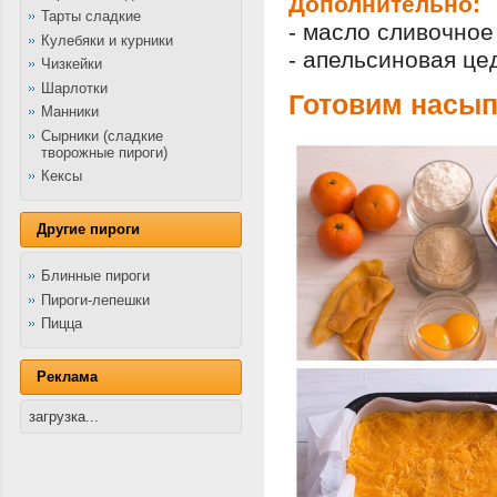
Дополнительно:
Тарты сладкие
- масло сливочное
Кулебяки и курники
- апельсиновая це
Чизкейки
Шарлотки
Готовим насып
Манники
Сырники (сладкие
творожные пироги)
Кексы
Другие пироги
Блинные пироги
Пироги-лепешки
Пицца
Реклама
загрузка...