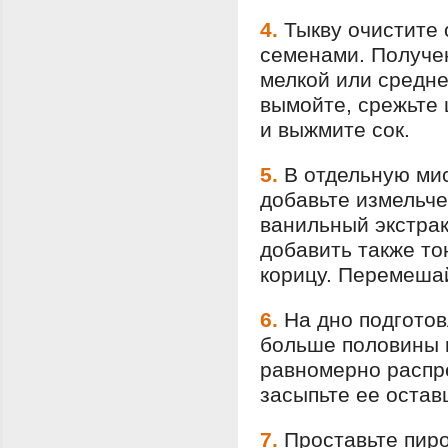
4.
Тыкву очистите 
семенами. Получе
мелкой или средне
вымойте, срежьте 
и выжмите сок.
5.
В отдельную мис
добавьте измельче
ванильный экстрак
добавить также то
корицу. Перемешай
6.
На дно подгото
больше половины 
равномерно распр
засыпьте ее остав
7.
Проставьте пиро