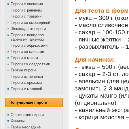
Пироги с овощами
Для теста в форм
Пироги с ревенем
Пироги с травами
- мука – 300 г (око
Пироги со смородиной
- масло сливочное 
Шоколадные пироги
- сахар – 100-150 г
Пироги с повидлом,
- яичные желтки – 
вареньем, джемом
Пироги с абрикосами
- разрыхлитель – 1
Пироги со сливами
Пироги с маком
Для начинки:
Пироги со сладостями
- тыква – 500 г (ве
Тертые пироги
- сахар – 2-3 ст. л
Пироги из печенья
- апельсин (для це
Пироги с орехами
заменить 2-3 ман
Пироги с малиной
- цукаты манго (ил
(опционально)
Популярные пироги
- ванильный экстра
Осетинские пироги
- корица молотая –
Хычины
Тарты несладкие