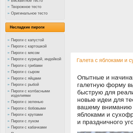
Бисквитное тесто
Творожное тесто
Оригинальное тесто
Несладкие пироги
Пироги с капустой
Пироги с картошкой
Пироги с мясом
Пироги с курицей, индейкой
Галета с яблоками и 
Пироги с грибами
Пироги с сыром
Опытные и начина
Пироги с яйцами
галетную форму вы
Пироги с рыбой
Пироги с колбасными
быструю для реал
изделиями
новые идеи для те
Пироги с зеленью
вашему вниманию 
Пироги с бобовыми
яблоками и сухофр
Пироги с крупами
и праздничного уг
Пироги с луком
Пироги с кабачками