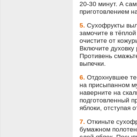
20-30 минут. А са
приготовлением на
5.
Сухофрукты выл
замочите в тёплой
очистите от кожур
Включите духовку 
Противень смажьте
выпечки.
6.
Отдохнувшее тес
на присыпанном му
наверните на скал
подготовленный п
яблоки, отступая 
7.
Откиньте сухоф
бумажном полотен
слой яблок. Посып