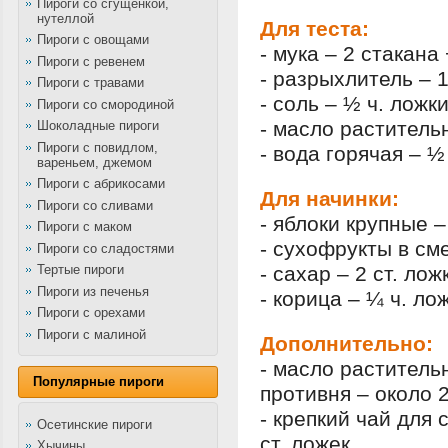
Пироги со сгущенкой,
нутеллой
Для теста:
Пироги с овощами
- мука – 2 стакана
Пироги с ревенем
- разрыхлитель – 1
Пироги с травами
- соль – ½ ч. ложк
Пироги со смородиной
- масло растител
Шоколадные пироги
Пироги с повидлом,
- вода горячая – ½
вареньем, джемом
Пироги с абрикосами
Для начинки:
Пироги со сливами
- яблоки крупные –
Пироги с маком
- сухофрукты в сме
Пироги со сладостями
- сахар – 2 ст. лож
Тертые пироги
Пироги из печенья
- корица – ¼ ч. ло
Пироги с орехами
Пироги с малиной
Дополнительно:
- масло растител
Популярные пироги
противня – около 2
- крепкий чай для 
Осетинские пироги
ст. ложек
Хычины