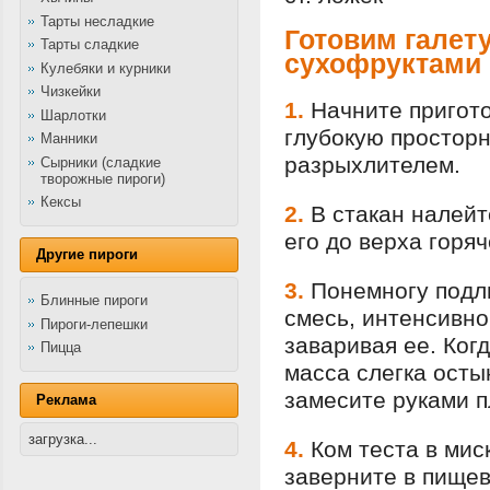
Тарты несладкие
Готовим галету
Тарты сладкие
сухофруктами
Кулебяки и курники
Чизкейки
1.
Начните пригото
Шарлотки
глубокую просторн
Манники
разрыхлителем.
Сырники (сладкие
творожные пироги)
Кексы
2.
В стакан налейт
его до верха горяч
Другие пироги
3.
Понемногу подл
Блинные пироги
смесь, интенсивн
Пироги-лепешки
заваривая ее. Ког
Пицца
масса слегка остын
замесите руками п
Реклама
загрузка...
4.
Ком теста в мис
заверните в пищев