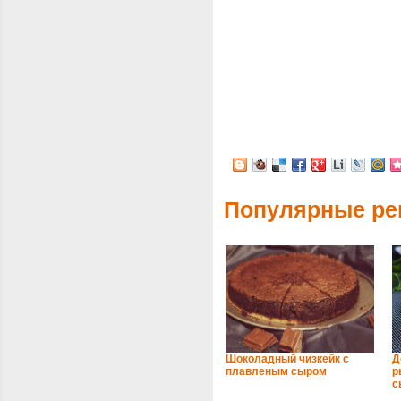
Популярные ре
Шоколадный чизкейк с
Д
плавленым сыром
р
с